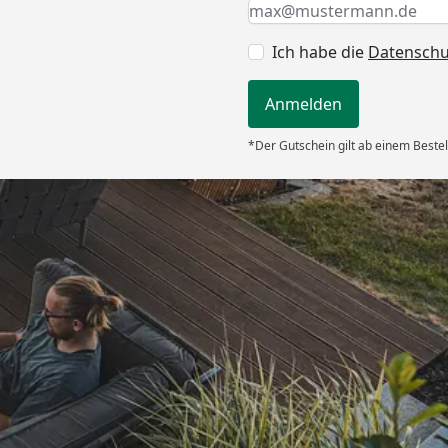
Keine Eingabe erforderlic
Eingabe erforderlich
E-Mail *
Ich habe die
Datensch
Anmelden
*Der Gutschein gilt ab einem Bestel
Versand
chnell und
iefert.“
6