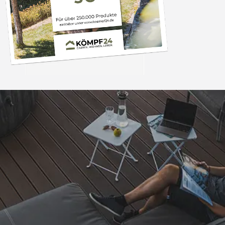
Trusted Shops
„Alles perfekt, s
einwandfrei gel
5,00
/ 5
12.04.202
Sehr gut