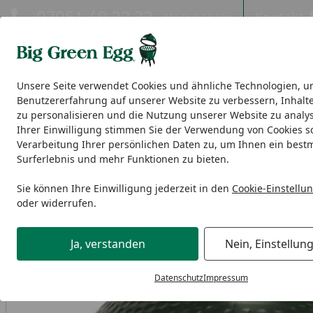
Hotline
07051 / 9 22 22
Kontakt
Mo-Fr. 8-16 Uhr
Kontakt
Eigene Montage-Teams
Unsere Seite verwendet Cookies und ähnliche Technologien, u
Benutzererfahrung auf unserer Website zu verbessern, Inhalt
EGGs
EGG Nest, Tische & Seitentische
Modulare EGG-Ou
zu personalisieren und die Nutzung unserer Website zu analys
Ihrer Einwilligung stimmen Sie der Verwendung von Cookies s
Verarbeitung Ihrer persönlichen Daten zu, um Ihnen ein best
Ersatzteile
Large
Big Green Egg Dome LARGE
Surferlebnis und mehr Funktionen zu bieten.
Startseite
Sie können Ihre Einwilligung jederzeit in den
Cookie-Einstellu
oder widerrufen.
Ja, verstanden
Nein, Einstellun
Datenschutz
Impressum