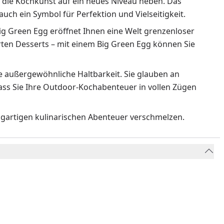
e die Kochkunst auf ein neues Niveau heben. Das
 auch ein Symbol für Perfektion und Vielseitigkeit.
Big Green Egg eröffnet Ihnen eine Welt grenzenloser
arten Desserts – mit einem Big Green Egg können Sie
ne außergewöhnliche Haltbarkeit. Sie glauben an
dass Sie Ihre Outdoor-Kochabenteuer in vollen Zügen
zigartigen kulinarischen Abenteuer verschmelzen.