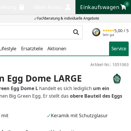
0
tellung
Mein Konto
Einkaufswagen
llung
Mein Konto
Einkaufswagen
Fachberatung & individuelle Angebote
5,00
/ 5
Produkt suchen
Sehr gut
ifestyle
Ersatzteile
Aktionen
Service
Artikel-Nr.:
1051063
en Egg Dome LARGE
reen Egg Dome L
handelt es sich lediglich
um ein
nen Big Green Egg. Er stellt das
o
bere Bauteil des Eggs
 mit
Keramik mit Schutzglasur