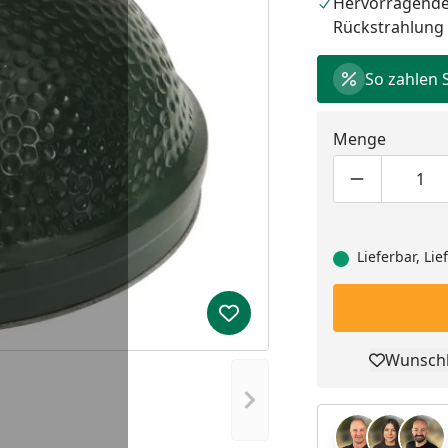
Hervorragende 
Rückstrahlung
So zahlen 
Menge
Produktmen
Pro
Lieferbar, Li
Produkt zur Wunschliste hi
Wunschl
Pro
Nächstes Bild anzeigen