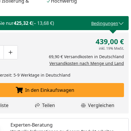
Isolierung &
Hochwertig
Sie nur
425,32 €
(– 13,68 €)
Bedingungen
439,00 €
inkl. 19% MwSt.
ge um eins verringern
duktmenge manuell eingeben
Produktmenge um eins erhöhen
69,90 € Versandkosten in Deutschland
Versandkosten nach Menge und Land
eferzeit: 5-9 Werktage in Deutschland
In den Einkaufswagen
In den Einkaufswagen legen
nzufügen
iste
Teilen
Vergleichen
dukt zur Wunschliste hinzufügen
Teilen
Produkt Vergle
Experten-Beratung