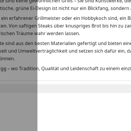
e sind keine gewöhnlichen Grills – sie sind Kunstwerke, di
tische, grüne Ei-Design ist nicht nur ein Blickfang, sondern
e ein erfahrener Grillmeister oder ein Hobbykoch sind, ein 
en. Von saftigen Steaks über knuspriges Brot bis hin zu z
arischen Träume wahr werden lassen.
e sind aus den besten Materialien gefertigt und bieten ei
eit und Umweltverträglichkeit und setzen sich dafür ein, 
önnen.
gg – wo Tradition, Qualität und Leidenschaft zu einem ein