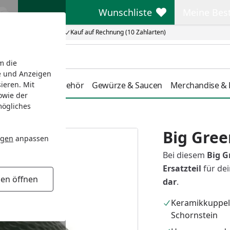
Wunschliste
Meine Bes
Wunschliste
Meine Beste
Kauf auf Rechnung (10 Zahlarten)
m die
e und Anzeigen
tdoorküche
Zubehör
Gewürze & Saucen
Merchandise & L
ieren. Mit
owie der
mögliches
Big Gre
ngen
anpassen
Bei diesem
Big G
Ersatzteil
für dei
gen öffnen
dar
.
Keramikkuppel
Schornstein