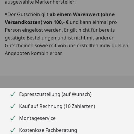
ausgewählte Markenhersteller!
*Der Gutschein gilt
ab einem Warenwert (ohne
Versandkosten) von 100,- €
und kann einmal pro
Person eingelöst werden. Er gilt nicht für bereits
getätigte Bestellungen und ist nicht mit anderen
Gutscheinen sowie mit von uns erstellten individuellen
Angeboten kombinierbar.
Expresszustellung (auf Wunsch)
Kauf auf Rechnung (10 Zahlarten)
Montageservice
Kostenlose Fachberatung