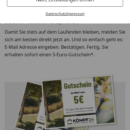
ist optimal auf Ihre Angaben zugeschnitten. Das
bedeutet für Sie: Sie erhalten nur die Informationen,
Datenschutz
Impressum
die Ihren Wünschen entsprechen.
Damit Sie stets auf dem Laufenden bleiben, melden Sie
sich am besten direkt jetzt an. Und so einfach geht es:
E-Mail Adresse eingeben. Bestätigen. Fertig. Sie
erhalten sofort einen 5-Euro-Gutschein*.