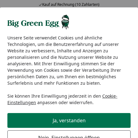
Kauf auf Rechnung (10 Zahlarten)
Alle Produkte
Mein Konto
Wunschl
Ein
5,00
/ 5
Suchen
Unsere Seite verwendet Cookies und ähnliche
Technologien, um die Benutzererfahrung auf unserer
Newsletter | Mein-BigGreenEgg.de - Hochwertige Keramikgr
Website zu verbessern, Inhalte und Anzeigen zu
Startseite
personalisieren und die Nutzung unserer Website zu
Der KÖMPF24 Newsletter - das
analysieren. Mit Ihrer Einwilligung stimmen Sie der
Verwendung von Cookies sowie der Verarbeitung Ihrer
erwartet Sie:
persönlichen Daten zu, um Ihnen ein bestmögliches
Surferlebnis und mehr Funktionen zu bieten.
Im KÖMPF24 Newsletter finden Sie natürlich tolle
Schnäppchen und exklusive Sonderaktionen, die
Sie können Ihre Einwilligung jederzeit in den
Cookie-
unseren Abonnenten vorbehalten sind. Darüber
Einstellungen
anpassen oder widerrufen.
hinaus bietet er Ihnen nützliche Ratgeber-Artikel rund
um unsere großen Themen Garten, Wohnen und
Ja, verstanden
Leben!
Der Newsletter kommt regelmäßig in Ihr Postfach und
Nein, Einstellungen öffnen