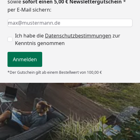
sowie
sofort einen 5,00 € Newslettergutschein
*
per E-Mail sichern:
Keine Eingabe erforderlich
Eingabe erforderlich
E-Mail *
Ich habe die
Datenschutzbestimmungen
zur
Kenntnis genommen
Anmelden
*Der Gutschein gilt ab einem Bestellwert von 100,00 €
Trusted Shops
5,00
/ 5