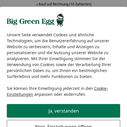
Kauf auf Rechnung (10 Zahlarten)
Alle Produkte
Mein Konto
Wunschl
Ein
5,00
/ 5
Suchen
Unsere Seite verwendet Cookies und ähnliche
Technologien, um die Benutzererfahrung auf unserer
Big Green Egg Zubehör
Grillkörbe, Rippchen- & Geflügelha
Website zu verbessern, Inhalte und Anzeigen zu
Startseite
personalisieren und die Nutzung unserer Website zu
Big Green Egg Vertikaler
analysieren. Mit Ihrer Einwilligung stimmen Sie der
Geflügelhalter für Hähnchen
Verwendung von Cookies sowie der Verarbeitung Ihrer
persönlichen Daten zu, um Ihnen ein bestmögliches
Surferlebnis und mehr Funktionen zu bieten.
Sie können Ihre Einwilligung jederzeit in den
Cookie-
Einstellungen
anpassen oder widerrufen.
Ja, verstanden
Nein, Einstellungen öffnen