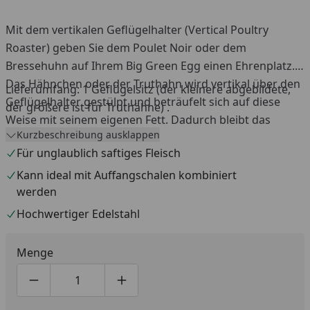
Mit dem vertikalen Geflügelhalter (Vertical Poultry
Roaster) geben Sie dem Poulet Noir oder dem
Bressehuhn auf Ihrem Big Green Egg einen Ehrenplatz.
Das Hähnchen oder der Truthahn wird vertikal über den
Lieferumfang: 1 Geflügelsitz (der kleinere abgebildete,
Geflügelhalter gestülpt und beträufelt sich auf diese
der größere ist für Truthähne) .
Weise mit seinem eigenen Fett. Dadurch bleibt das
Kurzbeschreibung ausklappen
Fleisch innen unglaublich saftig und die Haut wird schön
Für unglaublich saftiges Fleisch
knusprig. Unwiderstehlich lecker. Der vertikale
Geflügelhalter ist in zwei Ausführungen erhältlich: für
Kann ideal mit Auffangschalen kombiniert
werden
Hähnchen (Hähnchensitz) oder für Truthahn
(Truthahnsitz).
Hochwertiger Edelstahl
Menge
Produktmenge um eins verringern
Produktmenge manuell eingeben
Produktmenge um eins erhöhen