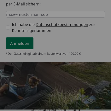
per E-Mail sichern:
Keine Eingabe erforderlich
Eingabe erforderlich
E-Mail *
Ich habe die
Datenschutzbestimmungen
zur
Kenntnis genommen
Anmelden
*Der Gutschein gilt ab einem Bestellwert von 100,00 €
Trusted Shops
5,00
/ 5
„Alles perfekt, schnell und