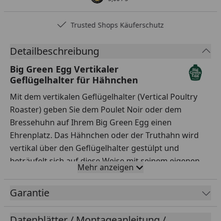
Trusted Shops Käuferschutz
Detailbeschreibung
Big Green Egg Vertikaler
Geflügelhalter für Hähnchen
Mit dem vertikalen Geflügelhalter (Vertical Poultry
Roaster) geben Sie dem Poulet Noir oder dem
Bressehuhn auf Ihrem Big Green Egg einen
Ehrenplatz. Das Hähnchen oder der Truthahn wird
vertikal über den Geflügelhalter gestülpt und
beträufelt sich auf diese Weise mit seinem eigenen
Mehr anzeigen
Fett. Dadurch bleibt das Fleisch innen unglaublich
saftig und die Haut wird schön knusprig.
Garantie
Unwiderstehlich lecker. Der vertikale Geflügelhalter
ist in zwei Ausführungen erhältlich: für Hähnchen
Datenblätter / Montageanleitung /