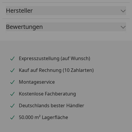
oder beim Auslassen von Speck macht sie sich
Hersteller
wunderbar. Gegrilltes wird auf der Platte schnell und
einfach gar und ist unwiderstehlich lecker.
Bewertungen
Expresszustellung (auf Wunsch)
Kauf auf Rechnung (10 Zahlarten)
Montageservice
Kostenlose Fachberatung
Deutschlands bester Händler
50.000 m² Lagerfläche