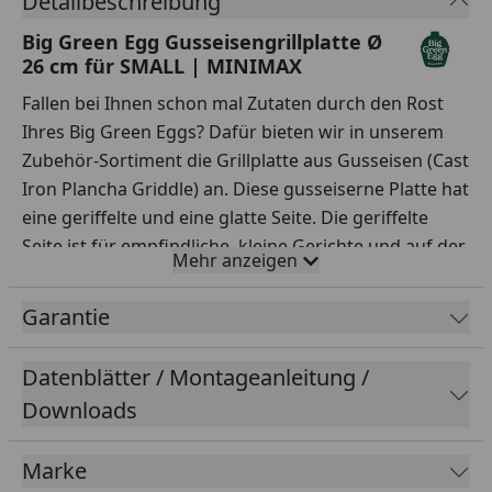
Detailbeschreibung
Big Green Egg Gusseisengrillplatte Ø
26 cm für SMALL | MINIMAX
Fallen bei Ihnen schon mal Zutaten durch den Rost
Ihres Big Green Eggs? Dafür bieten wir in unserem
Zubehör-Sortiment die Grillplatte aus Gusseisen (Cast
Iron Plancha Griddle) an. Diese gusseiserne Platte hat
eine geriffelte und eine glatte Seite. Die geriffelte
Seite ist für empfindliche, kleine Gerichte und auf der
Mehr anzeigen
glatten Seite können Sie Pfannkuchen oder Eier
braten.
Garantie
Sie möchten Fleisch schnell anbraten, damit die
aromatischen Fleischsäfte erhalten bleiben? Dann ist
Datenblätter / Montageanleitung /
die Grillplatte aus Gusseisen Ihre perfekte Hilfe für
Downloads
die Außenküche. Sie ist übrigens auch ideal für auf
der Haut gebratenen Wolfsbarsch oder für Forelle in
Marke
der Kräuterkruste. Auch beim Sautieren von Gemüse