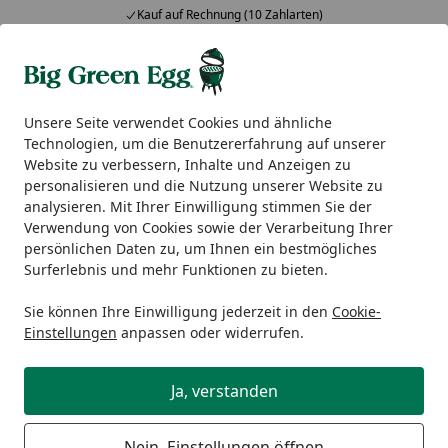
Kauf auf Rechnung (10 Zahlarten)
Alle Produkte
Mein Konto
Wunschl
Ein
5,00
/ 5
Suchen
Unsere Seite verwendet Cookies und ähnliche
Technologien, um die Benutzererfahrung auf unserer
Big Green Egg Zubehör
Grillplatten
Big Green Egg Guss
Website zu verbessern, Inhalte und Anzeigen zu
Startseite
personalisieren und die Nutzung unserer Website zu
Big Green Egg Gusseisengrillplatte
analysieren. Mit Ihrer Einwilligung stimmen Sie der
Ø 26 cm für SMALL | MINIMAX
Verwendung von Cookies sowie der Verarbeitung Ihrer
persönlichen Daten zu, um Ihnen ein bestmögliches
Surferlebnis und mehr Funktionen zu bieten.
Sie können Ihre Einwilligung jederzeit in den
Cookie-
Einstellungen
anpassen oder widerrufen.
Ja, verstanden
Nein, Einstellungen öffnen