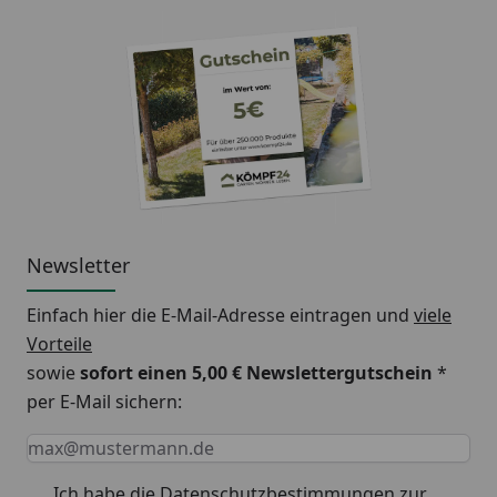
Newsletter
Einfach hier die E-Mail-Adresse eintragen und
viele
Vorteile
sowie
sofort einen 5,00 € Newslettergutschein
*
per E-Mail sichern:
Keine Eingabe erforderlich
Eingabe erforderlich
E-Mail *
Ich habe die
Datenschutzbestimmungen
zur