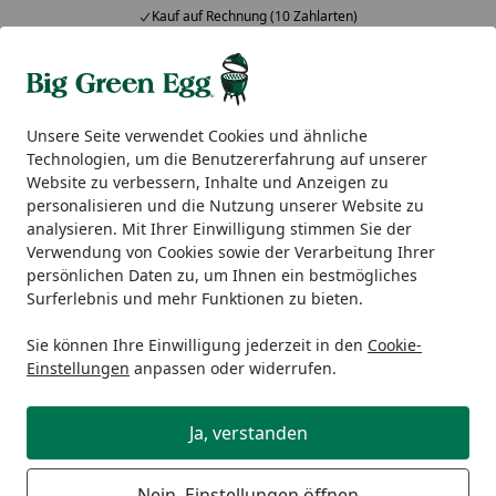
Kauf auf Rechnung (10 Zahlarten)
Alle Produkte
Mein Konto
Wunschl
Ein
5,00
/ 5
Suchen
Unsere Seite verwendet Cookies und ähnliche
Technologien, um die Benutzererfahrung auf unserer
Big Green Egg Zubehör
Sonstiges
Big Green Egg Gussei
Website zu verbessern, Inhalte und Anzeigen zu
Startseite
personalisieren und die Nutzung unserer Website zu
Big Green Egg Gusseisen-Grillpresse
analysieren. Mit Ihrer Einwilligung stimmen Sie der
Verwendung von Cookies sowie der Verarbeitung Ihrer
persönlichen Daten zu, um Ihnen ein bestmögliches
Surferlebnis und mehr Funktionen zu bieten.
Sie können Ihre Einwilligung jederzeit in den
Cookie-
Einstellungen
anpassen oder widerrufen.
Ja, verstanden
Nein, Einstellungen öffnen