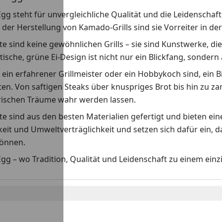
gg steht für unvergleichliche Qualität und die Leidenschaft 
n der Herstellung von Kamado-Grills sind sie Vorreiter in 
e sind keine gewöhnlichen Grills – sie sind Kunstwerke, di
tische, grüne Ei-Design ist nicht nur ein Blickfang, sondern
e ein erfahrener Grillmeister oder ein Hobbykoch sind, ein 
en. Von saftigen Steaks über knuspriges Brot bis hin zu z
arischen Träume wahr werden lassen.
e sind aus den besten Materialien gefertigt und bieten ei
eit und Umweltverträglichkeit und setzen sich dafür ein, 
önnen.
gg – wo Tradition, Qualität und Leidenschaft zu einem ein