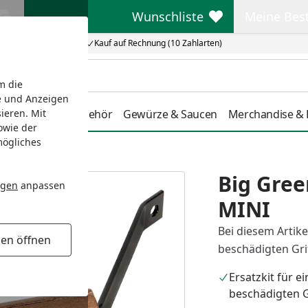
Wunschliste
Meine Bes
Wunschliste
Meine Beste
Kauf auf Rechnung (10 Zahlarten)
m die
e und Anzeigen
tdoorküche
Zubehör
Gewürze & Saucen
Merchandise & L
ieren. Mit
owie der
mögliches
Big Gree
ngen
anpassen
MINI
Bei diesem Artike
gen öffnen
beschädigten Gri
Ersatzkit für e
beschädigten G