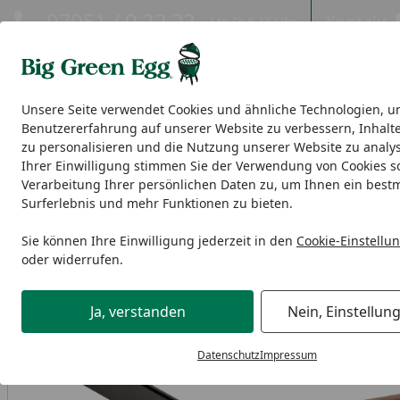
Hotline
07051 / 9 22 22
Kontakt
Mo-Fr. 8-16 Uhr
Kontakt
Eigene Montage-Teams
Unsere Seite verwendet Cookies und ähnliche Technologien, u
Benutzererfahrung auf unserer Website zu verbessern, Inhalt
EGGs
EGG Nest, Tische & Seitentische
Modulare EGG-Ou
zu personalisieren und die Nutzung unserer Website zu analys
Ihrer Einwilligung stimmen Sie der Verwendung von Cookies s
Verarbeitung Ihrer persönlichen Daten zu, um Ihnen ein best
Ersatzteile
Mini
Big Green Egg Handle Kit Acacia MINI
Surferlebnis und mehr Funktionen zu bieten.
Startseite
Sie können Ihre Einwilligung jederzeit in den
Cookie-Einstellu
oder widerrufen.
Ja, verstanden
Nein, Einstellun
Datenschutz
Impressum