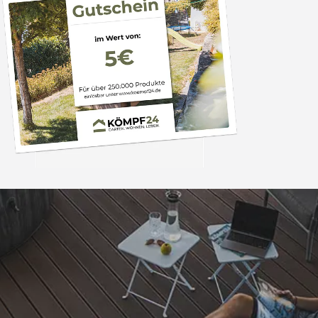
Trusted Shops
„Alles perfekt, s
einwandfrei gel
5,00
/ 5
12.04.202
Sehr gut