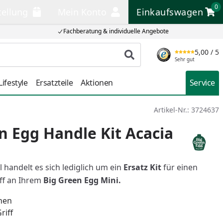
0
tellung
Mein Konto
Einkaufswagen
llung
Mein Konto
Einkaufswagen
Fachberatung & individuelle Angebote
5,00
/ 5
Produkt suchen
Sehr gut
ifestyle
Ersatzteile
Aktionen
Service
Artikel-Nr.:
3724637
n Egg Handle Kit Acacia
l handelt es sich lediglich um ein
Ersatz Kit
für einen
ff an Ihrem
Big Green Egg Mini.
inen
riff