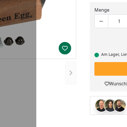
Menge
Produktmen
Pro
Produkt zur Wunschliste hi
Am Lager, Lie
Nächstes Bild anzeigen
Wunschl
Pro