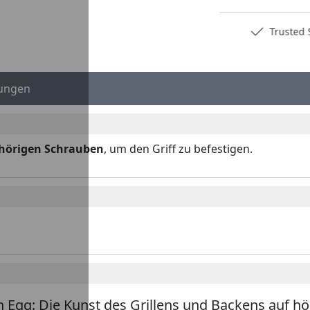
Deutschlands bester Händler
Trusted S
ungen
ehörigen Schrauben
, um den Griff zu befestigen.
n Egg: Die Kunst des Grillens und Backens auf h