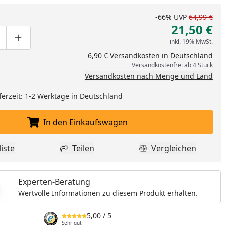
-66%
UVP
64,99 €
21,50 €
inkl. 19% MwSt.
ge um eins verringern
duktmenge manuell eingeben
Produktmenge um eins erhöhen
6,90 € Versandkosten in Deutschland
Versandkostenfrei ab 4 Stück
Versandkosten nach Menge und Land
nzufügen
ferzeit: 1-2 Werktage in Deutschland
In den Einkaufswagen
In den Einkaufswagen legen
iste
Teilen
Vergleichen
dukt zur Wunschliste hinzufügen
Teilen
Produkt Vergle
Experten-Beratung
Wertvolle Informationen zu diesem Produkt erhalten.
5,00
/ 5
Sehr gut