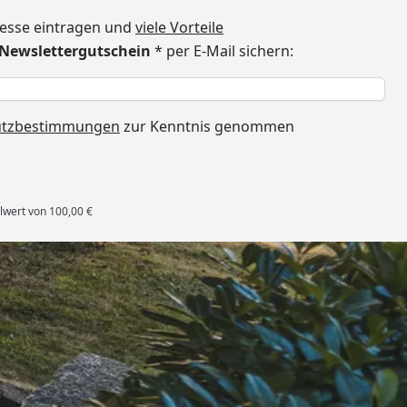
dresse eintragen und
viele Vorteile
€ Newslettergutschein
* per E-Mail sichern:
h
utzbestimmungen
zur Kenntnis genommen
lwert von 100,00 €