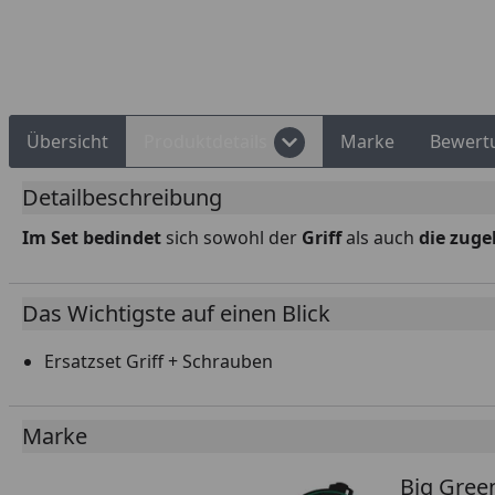
Rechnungskauf
Montageservice
Übersicht
Produktdetails
Marke
Bewert
Detailbeschreibung
Im Set bedindet
sich sowohl der
Griff
als auch
die zug
Das Wichtigste auf einen Blick
Ersatzset Griff + Schrauben
Marke
Big Gree