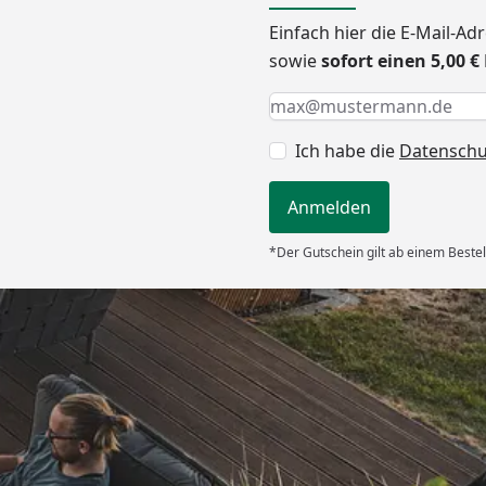
Einfach hier die E-Mail-A
sowie
sofort einen 5,00 
Keine Eingabe erforderlic
Eingabe erforderlich
E-Mail *
Ich habe die
Datensch
Anmelden
*Der Gutschein gilt ab einem Bestel
Versand
chnell und
iefert.“
6