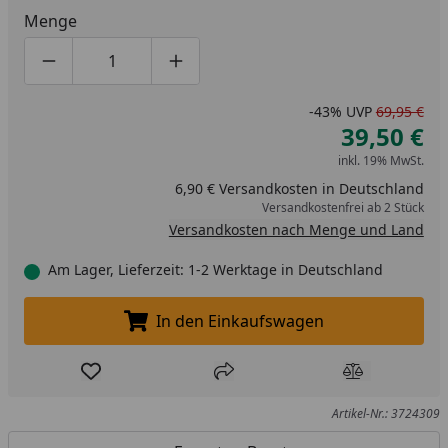
Menge
Produktmenge um eins verringern
Produktmenge manuell eingeben
Produktmenge um eins erhöhen
-43%
UVP
69,95 €
39,50 €
inkl. 19% MwSt.
6,90 € Versandkosten in Deutschland
Versandkostenfrei ab 2 Stück
Versandkosten nach Menge und Land
Am Lager, Lieferzeit: 1-2 Werktage in Deutschland
In den Einkaufswagen
In den Einkaufswagen legen
Produkt zur Wunschliste hinzufügen
Teilen
Produkt Ver
Artikel-Nr.: 3724309