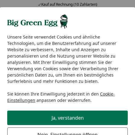
Kauf auf Rechnung (10 Zahlarten)
Alle Produkte
Mein Konto
Wunschl
Ein
5,00
/ 5
Suchen
Unsere Seite verwendet Cookies und ähnliche
Technologien, um die Benutzererfahrung auf unserer
Merchandise & Lifestyle
Fashion
Big Green Egg Hoodie -
Website zu verbessern, Inhalte und Anzeigen zu
Startseite
personalisieren und die Nutzung unserer Website zu
Big Green Egg Hoodie - Since 74 -
analysieren. Mit Ihrer Einwilligung stimmen Sie der
Grau/Grün
Verwendung von Cookies sowie der Verarbeitung Ihrer
persönlichen Daten zu, um Ihnen ein bestmögliches
Surferlebnis und mehr Funktionen zu bieten.
Sie können Ihre Einwilligung jederzeit in den
Cookie-
Einstellungen
anpassen oder widerrufen.
Ja, verstanden
Nein, Einstellungen öffnen