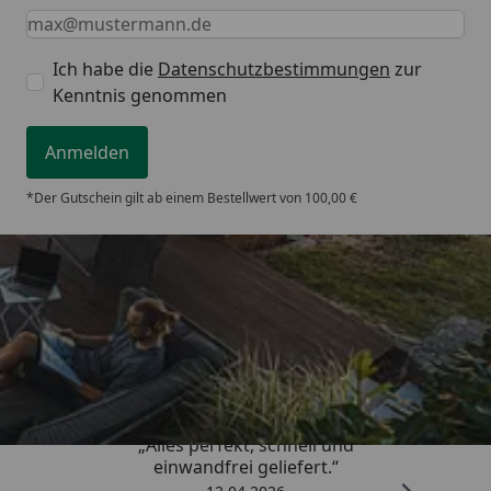
Keine Eingabe erforderlich
Eingabe erforderlich
E-Mail *
Ich habe die
Datenschutzbestimmungen
zur
Kenntnis genommen
Anmelden
*Der Gutschein gilt ab einem Bestellwert von 100,00 €
Trusted Shops
5,00
/ 5
„Alles perfekt, schnell und
einwandfrei geliefert.“