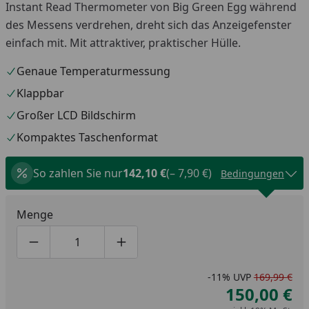
Instant Read Thermometer von Big Green Egg während
des Messens verdrehen, dreht sich das Anzeigefenster
einfach mit. Mit attraktiver, praktischer Hülle.
Genaue Temperaturmessung
Klappbar
Großer LCD Bildschirm
Kompaktes Taschenformat
So zahlen Sie nur
142,10 €
(– 7,90 €)
Bedingungen
Menge
Produktmenge um eins verringern
Produktmenge manuell eingeben
Produktmenge um eins erhöhen
-11%
UVP
169,99 €
150,00 €