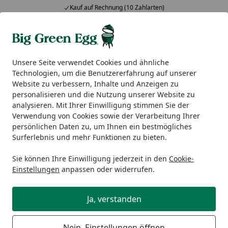
Kauf auf Rechnung (10 Zahlarten)
Alle Produkte
Mein Konto
Wunschl
Ein
5,00
/ 5
Suchen
Unsere Seite verwendet Cookies und ähnliche
Technologien, um die Benutzererfahrung auf unserer
Big Green Egg Zubehör
Thermometer
Big Green Egg In
Website zu verbessern, Inhalte und Anzeigen zu
Startseite
personalisieren und die Nutzung unserer Website zu
Big Green Egg Instant Read
analysieren. Mit Ihrer Einwilligung stimmen Sie der
Digitales Thermometer
Verwendung von Cookies sowie der Verarbeitung Ihrer
persönlichen Daten zu, um Ihnen ein bestmögliches
Surferlebnis und mehr Funktionen zu bieten.
Sie können Ihre Einwilligung jederzeit in den
Cookie-
Einstellungen
anpassen oder widerrufen.
Ja, verstanden
Nein, Einstellungen öffnen