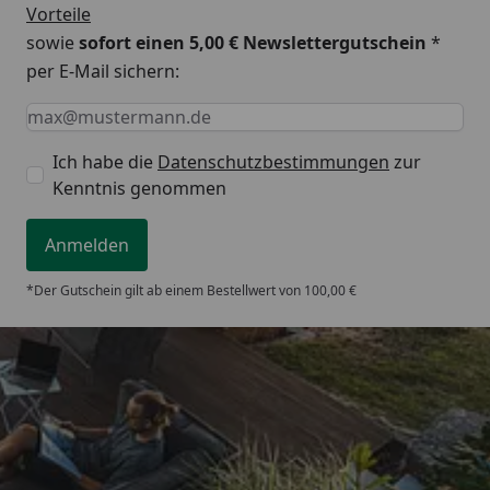
Vorteile
sowie
sofort einen 5,00 € Newslettergutschein
*
per E-Mail sichern:
Keine Eingabe erforderlich
Eingabe erforderlich
E-Mail *
Ich habe die
Datenschutzbestimmungen
zur
Kenntnis genommen
Anmelden
*Der Gutschein gilt ab einem Bestellwert von 100,00 €
Trusted Shops
5,00
/ 5