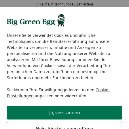
Kauf auf Rechnung (10 Zahlarten)
Alle Produkte
Mein Konto
Wunschl
Ein
5,00
/ 5
Suchen
Unsere Seite verwendet Cookies und ähnliche
Technologien, um die Benutzererfahrung auf unserer
Big Green Egg Zubehör
Reinigung & Pflege
Big Green E
Website zu verbessern, Inhalte und Anzeigen zu
Startseite
personalisieren und die Nutzung unserer Website zu
Big Green Egg Rechteckige
analysieren. Mit Ihrer Einwilligung stimmen Sie der
Auffangschale
Verwendung von Cookies sowie der Verarbeitung Ihrer
persönlichen Daten zu, um Ihnen ein bestmögliches
Surferlebnis und mehr Funktionen zu bieten.
Sie können Ihre Einwilligung jederzeit in den
Cookie-
Einstellungen
anpassen oder widerrufen.
Ja, verstanden
Nein, Einstellungen öffnen