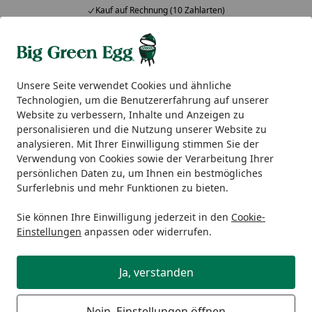
Kauf auf Rechnung (10 Zahlarten)
Alle Produkte
Mein Konto
Wunschl
Ein
5,00
/ 5
Suchen
Unsere Seite verwendet Cookies und ähnliche
Technologien, um die Benutzererfahrung auf unserer
Big Green Egg Zubehör
Thermometer
Big Green Egg Te
Website zu verbessern, Inhalte und Anzeigen zu
Startseite
personalisieren und die Nutzung unserer Website zu
Big Green Egg Tel-Tru
analysieren. Mit Ihrer Einwilligung stimmen Sie der
Deckelthermometer 2XL | XLARGE |
Verwendung von Cookies sowie der Verarbeitung Ihrer
persönlichen Daten zu, um Ihnen ein bestmögliches
LARGE
Surferlebnis und mehr Funktionen zu bieten.
Sie können Ihre Einwilligung jederzeit in den
Cookie-
Einstellungen
anpassen oder widerrufen.
Ja, verstanden
Nein, Einstellungen öffnen