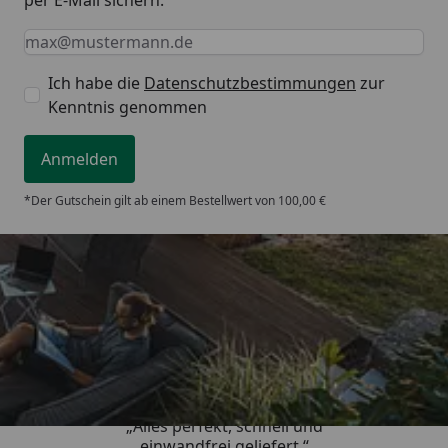
Keine Eingabe erforderlich
Eingabe erforderlich
E-Mail *
Ich habe die
Datenschutzbestimmungen
zur
Kenntnis genommen
Anmelden
*Der Gutschein gilt ab einem Bestellwert von 100,00 €
Trusted Shops
5,00
/ 5
„Alles perfekt, schnell und
einwandfrei geliefert.“