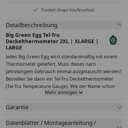
Trusted Shops Käuferschutz
Detailbeschreibung
Big Green Egg Tel-Tru
Deckelthermometer 2XL | XLARGE |
LARGE
Jedes Big Green Egg wird standardmäßig mit einem
Thermometer geliefert. Muss dieses nach
jahrelangem Gebrauch einmal ausgetauscht werden?
Bestellen Sie dann ein Tel-Tru Deckelthermometer
(Tel-Tru Temperature Gauge). Wie der Name schon
Mehr anzeigen
sagt, müssen Sie dieses Deckelthermometer im
Deckel des EGGs platzieren. So wissen Sie immer, wie
Garantie
warm es im Innern des EGGs ist, ohne den Deckel zu
öffnen, was einen Wärmeverlust zur Folge hätte. Das
Datenblätter / Montageanleitung /
Tel-Tru Deckelthermometer ist in zwei Größen