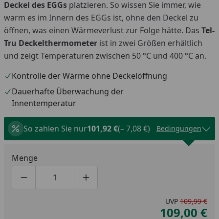
Deckel des EGGs
platzieren. So wissen Sie immer, wie
warm es im Innern des EGGs ist, ohne den Deckel zu
öffnen, was einen Wärmeverlust zur Folge hätte. Das
Tel-
Tru Deckelthermometer
ist in zwei Größen erhältlich
und zeigt Temperaturen zwischen 50 °C und 400 °C an.
Kontrolle der Wärme ohne Deckelöffnung
Dauerhafte Überwachung der
Innentemperatur
So zahlen Sie nur
101,92 €
(– 7,08 €)
Bedingungen
Menge
Produktmenge um eins verringern
Produktmenge manuell eingeben
Produktmenge um eins erhöhen
UVP
109,99 €
109,00 €