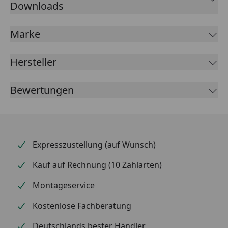
Downloads
erhältlich und zeigt Temperaturen zwischen 50 °C
und 400 °C an.
Marke
Hersteller
Bewertungen
Expresszustellung (auf Wunsch)
Kauf auf Rechnung (10 Zahlarten)
Montageservice
Kostenlose Fachberatung
Deutschlands bester Händler