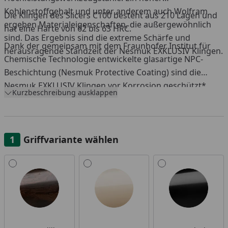
Kohlenstoffgehalt und unter anderem auch Wolfram
Die Klingen des Slicers C100 besteht aus 210 Lagen und
ergeben Materialeigenschaften, die außergewöhnlich
hat eine Härte von 62 bis 63 HRC.
sind. Das Ergebnis sind die extreme Schärfe und
Dank der gemeinsam mit dem Fraunhofer Institut für
herausragende Standzeit der Nesmuk EXKLUSIV Klingen.
Chemische Technologie entwickelte glasartige NPC-
Beschichtung (Nesmuk Protective Coating) sind die
Nesmuk EXKLUSIV Klingen vor Korrosion geschützt*.
Kurzbeschreibung ausklappen
Griffvariante wählen
Alle anzeigen (10)