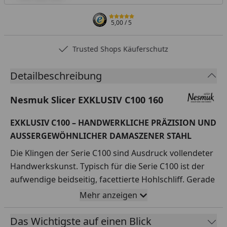
5,00
/ 5
Trusted Shops Käuferschutz
Detailbeschreibung
Nesmuk Slicer EXKLUSIV C100 160
EXKLUSIV C100 – HANDWERKLICHE PRÄZISION UND
AUSSERGEWÖHNLICHER DAMASZENER STAHL
Die Klingen der Serie C100 sind Ausdruck vollendeter
Handwerkskunst. Typisch für die Serie C100 ist der
aufwendige beidseitig, facettierte Hohlschliff. Gerade
bei den breiteren Klingentypen erleichtert die Facette
Mehr anzeigen
so das Ablösen des Schneidguts von der Klinge.
Das Wichtigste auf einen Blick
Die in unserem Damaszenerstahl für die Serien C90