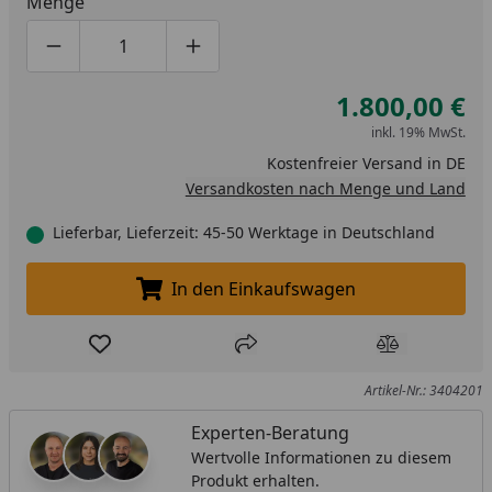
Menge
Produktmenge um eins verringern
Produktmenge manuell eingeben
Produktmenge um eins erhöhen
1.800,00 €
inkl. 19% MwSt.
Kostenfreier Versand in DE
Versandkosten nach Menge und Land
Lieferbar, Lieferzeit: 45-50 Werktage in Deutschland
In den Einkaufswagen
In den Einkaufswagen legen
Produkt zur Wunschliste hinzufügen
Teilen
Produkt Ver
Artikel-Nr.: 3404201
Experten-Beratung
Wertvolle Informationen zu diesem
Produkt erhalten.