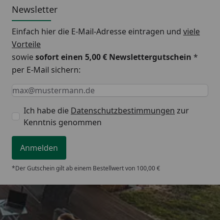
Newsletter
Linienführung des Slicers. Zugleich sorgt die Facette
für eine reduzierte Schneidgutanhaftung, da
Einfach hier die E-Mail-Adresse eintragen und
viele
Schneidgut leichter abfällt und ermöglicht so ein
Vorteile
schnelles und komfortables Arbeiten.
sowie
sofort einen 5,00 € Newslettergutschein
*
per E-Mail sichern:
FILETIEREN AUF HÖCHSTEM NIVEAU
Keine Eingabe erforderlich
Eingabe erforderlich
E-Mail *
Unterhalb der Facette wird die Klinge von Hand
beidseitig hohlgeschliffen: Erst die perfekt
Ich habe die
Datenschutzbestimmungen
zur
Kenntnis genommen
aufeinander abgestimmt Verbindung aus feinsten
Kohlenstoffstählen, flexibler Klinge und beidseitigem
Anmelden
Hohlschliff ermöglicht präzises Filetieren auf
höchstem Niveau.
*Der Gutschein gilt ab einem Bestellwert von 100,00 €
*Die Schneidfase der Klinge ist nicht beschichtet.
Daher sollten Sie Ihr Nesmuk EXKLUSIV Messer nach