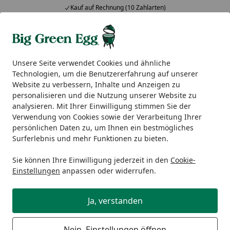
Kauf auf Rechnung (10 Zahlarten)
Alle Produkte
Mein Konto
Wunschl
Ein
5,00
/ 5
Suchen
Unsere Seite verwendet Cookies und ähnliche
Technologien, um die Benutzererfahrung auf unserer
Nesmuk Slicer EXKLUSIV C100 160
Website zu verbessern, Inhalte und Anzeigen zu
Startseite
personalisieren und die Nutzung unserer Website zu
Nesmuk Slicer EXKLUSIV C100 160
analysieren. Mit Ihrer Einwilligung stimmen Sie der
Verwendung von Cookies sowie der Verarbeitung Ihrer
persönlichen Daten zu, um Ihnen ein bestmögliches
Surferlebnis und mehr Funktionen zu bieten.
Sie können Ihre Einwilligung jederzeit in den
Cookie-
Einstellungen
anpassen oder widerrufen.
Ja, verstanden
Nein, Einstellungen öffnen