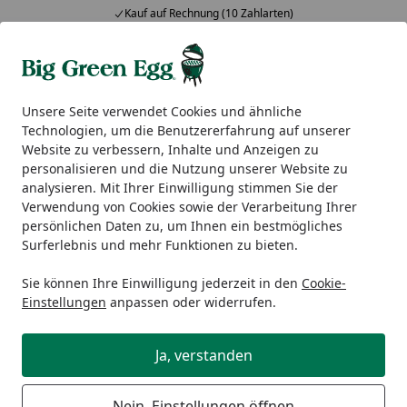
Kauf auf Rechnung (10 Zahlarten)
Alle Produkte
Mein Konto
Wunschl
Ein
5,00
/ 5
Suchen
Unsere Seite verwendet Cookies und ähnliche
Technologien, um die Benutzererfahrung auf unserer
Nesmuk Folder SOUL
Website zu verbessern, Inhalte und Anzeigen zu
Startseite
personalisieren und die Nutzung unserer Website zu
Nesmuk Folder SOUL
analysieren. Mit Ihrer Einwilligung stimmen Sie der
Verwendung von Cookies sowie der Verarbeitung Ihrer
persönlichen Daten zu, um Ihnen ein bestmögliches
Surferlebnis und mehr Funktionen zu bieten.
Sie können Ihre Einwilligung jederzeit in den
Cookie-
Einstellungen
anpassen oder widerrufen.
Ja, verstanden
Nein, Einstellungen öffnen