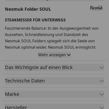
Nesmuk Folder SOUL
STEAKMESSER FÜR UNTERWEGS
Faszinierende Balance: In der Ausgewogenheit von
Aussehen, Schneidleistung und Standzeit des
Nesmuk SOUL Folders spiegelt sich die Seele von
Nesmuk optimal wider. Nesmuk SOUL ermöglicht
Dank des in der einzigartigen Stahllegierung
Mehr anzeigen
enthaltenen Elements Niob eine extreme Schärfe und
hervorragende Schneidhaltigkeit, die mit
Das Wichtigste auf einen Blick
gewöhnlichen Edelstahlsorten nicht zu erreichen ist.
Technische Daten
HANDSCHMEICHLER
Marke
Die raffinierte Konstruktion ist im Inneren versteckt:
Ohne Spaltmaße und äußerlich erkennbare Niete und
Hersteller