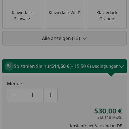
Klavierlack
Klavierlack Weiß
Klavierlack
Schwarz
Orange
Alle anzeigen (13)
So zahlen Sie nur
514,50 €
(– 15,50 €)
Bedingungen
Menge
Produktmenge um eins verringern
Produktmenge manuell eingeben
Produktmenge um eins erhöhen
530,00 €
inkl. 19% MwSt.
Kostenfreier Versand in DE