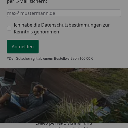
per E-Mail sichern:
Keine Eingabe erforderlich
Eingabe erforderlich
E-Mail *
Ich habe die
Datenschutzbestimmungen
zur
Kenntnis genommen
Anmelden
*Der Gutschein gilt ab einem Bestellwert von 100,00 €
Trusted Shops
5,00
/ 5
„Alles perfekt, schnell und