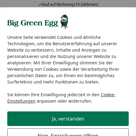
Kauf auf Rechnung (10 Zahlarten)
Alle Produkte
Mein Konto
Wunschl
Ein
5,00
/ 5
Suchen
Unsere Seite verwendet Cookies und ähnliche
Technologien, um die Benutzererfahrung auf unserer
So geht es nach Ihrer Bestellung weiter!
Website zu verbessern, Inhalte und Anzeigen zu
Startseite
personalisieren und die Nutzung unserer Website zu
Bestellung abgeschickt? Das sind
analysieren. Mit Ihrer Einwilligung stimmen Sie der
Verwendung von Cookies sowie der Verarbeitung Ihrer
die nächsten Schritte:
persönlichen Daten zu, um Ihnen ein bestmögliches
Surferlebnis und mehr Funktionen zu bieten.
Sie können Ihre Einwilligung jederzeit in den
Cookie-
Einstellungen
anpassen oder widerrufen.
Ja, verstanden
Nein, Einstellungen öffnen