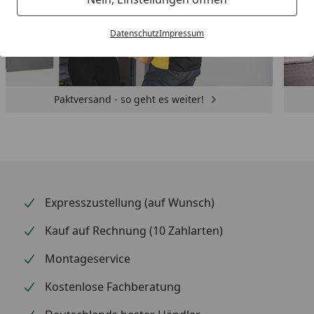
Datenschutz
Impressum
Paktversand - so geht es weiter!
Expresszustellung (auf Wunsch)
Kauf auf Rechnung (10 Zahlarten)
Montageservice
Kostenlose Fachberatung