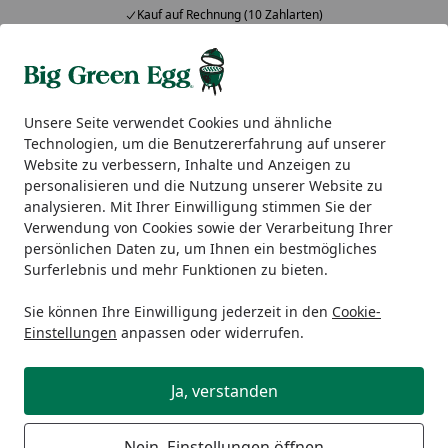
Kauf auf Rechnung (10 Zahlarten)
Alle Produkte
Mein Konto
Wunschl
Ein
5,00
/ 5
Suchen
Unsere Seite verwendet Cookies und ähnliche
Technologien, um die Benutzererfahrung auf unserer
WWOO Edelstahl Waschbecken
Website zu verbessern, Inhalte und Anzeigen zu
Startseite
personalisieren und die Nutzung unserer Website zu
WWOO Edelstahl Waschbecken
analysieren. Mit Ihrer Einwilligung stimmen Sie der
Verwendung von Cookies sowie der Verarbeitung Ihrer
persönlichen Daten zu, um Ihnen ein bestmögliches
Surferlebnis und mehr Funktionen zu bieten.
Sie können Ihre Einwilligung jederzeit in den
Cookie-
Einstellungen
anpassen oder widerrufen.
Ja, verstanden
Nein, Einstellungen öffnen