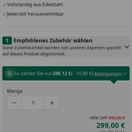
Vollständig aus Edelstahl
Jederzeit herausnehmbar
Empfohlenes Zubehör wählen
Diese Zubehörartikel wurden von unseren Experten speziell
auf dieses Produkt abgestimmt.
So zahlen Sie nur
288,12 €
(– 10,88 €)
Bedingungen
Menge
Produktmenge um eins verringern
Produktmenge manuell eingeben
Produktmenge um eins erhöhen
-49%
UVP
595,00 €
299,00 €