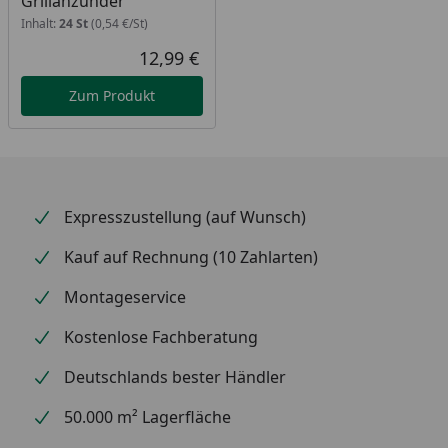
Grillanzünder
Inhalt:
24 St
(0,54 €/St)
Erzeugen sehr wenig Asche
12,99 €
Aktueller Preis
Zum Produkt
Expresszustellung (auf Wunsch)
Kauf auf Rechnung (10 Zahlarten)
Montageservice
Kostenlose Fachberatung
Deutschlands bester Händler
50.000 m² Lagerfläche