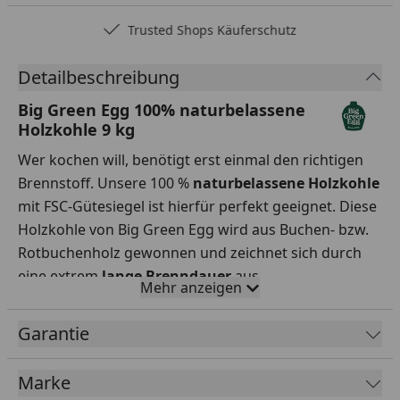
Trusted Shops Käuferschutz
Detailbeschreibung
Big Green Egg 100% naturbelassene
Holzkohle 9 kg
Wer kochen will, benötigt erst einmal den richtigen
Brennstoff. Unsere 100 %
naturbelassene Holzkohle
mit FSC-Gütesiegel ist hierfür perfekt geeignet. Diese
Holzkohle von Big Green Egg wird aus Buchen- bzw.
Rotbuchenholz gewonnen und zeichnet sich durch
eine extrem
lange Brenndauer
aus.
Mehr anzeigen
Ideal, wenn du beispielsweise Pulled Pork langsam
garen möchtest. Die relativ großen Stücke
brennen
Garantie
lange
, erzeugen aber im Gegensatz zu vielen
anderen Holzkohlesorten nur
sehr wenig Asche
und
Marke
sorgen für einen dezenten Rauchgeschmack.