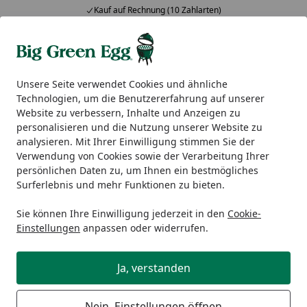
Kauf auf Rechnung (10 Zahlarten)
Alle Produkte
Mein Konto
Wunschl
Ein
5,00
/ 5
Suchen
Unsere Seite verwendet Cookies und ähnliche
Technologien, um die Benutzererfahrung auf unserer
Big Green Egg Zubehör
Kohle & Räucherholz
Big Green
Website zu verbessern, Inhalte und Anzeigen zu
Startseite
personalisieren und die Nutzung unserer Website zu
Big Green Egg 100% naturbelassene
analysieren. Mit Ihrer Einwilligung stimmen Sie der
Holzkohle 9 kg
Verwendung von Cookies sowie der Verarbeitung Ihrer
persönlichen Daten zu, um Ihnen ein bestmögliches
5
Surferlebnis und mehr Funktionen zu bieten.
(1 Bewertung)
Sie können Ihre Einwilligung jederzeit in den
Cookie-
Einstellungen
anpassen oder widerrufen.
Ja, verstanden
Nein, Einstellungen öffnen