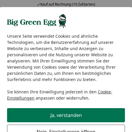
Kauf auf Rechnung (10 Zahlarten)
Alle Produkte
Mein Konto
Wunschl
Ein
5,00
/ 5
Suchen
Unsere Seite verwendet Cookies und ähnliche
Technologien, um die Benutzererfahrung auf unserer
Big Green Egg Zubehör
Kohle & Räucherholz
Big Green 
Website zu verbessern, Inhalte und Anzeigen zu
Startseite
personalisieren und die Nutzung unserer Website zu
Big Green Egg Holzkohle-
analysieren. Mit Ihrer Einwilligung stimmen Sie der
Grillanzünder
Verwendung von Cookies sowie der Verarbeitung Ihrer
persönlichen Daten zu, um Ihnen ein bestmögliches
Surferlebnis und mehr Funktionen zu bieten.
Sie können Ihre Einwilligung jederzeit in den
Cookie-
Einstellungen
anpassen oder widerrufen.
Ja, verstanden
Nein, Einstellungen öffnen