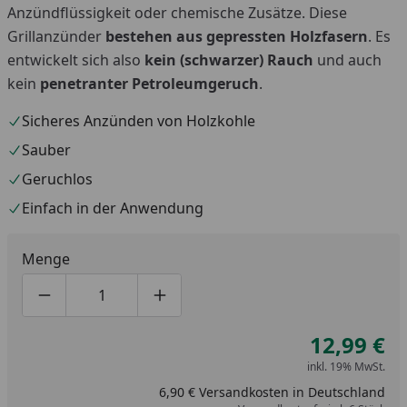
Anzündflüssigkeit oder chemische Zusätze. Diese
Grillanzünder
bestehen aus gepressten Holzfasern
. Es
entwickelt sich also
kein (schwarzer) Rauch
und auch
kein
penetranter Petroleumgeruch
.
Sicheres Anzünden von Holzkohle
Sauber
Geruchlos
Einfach in der Anwendung
Menge
Produktmenge um eins verringern
Produktmenge manuell eingeben
Produktmenge um eins erhöhen
12,99 €
inkl. 19% MwSt.
6,90 € Versandkosten in Deutschland