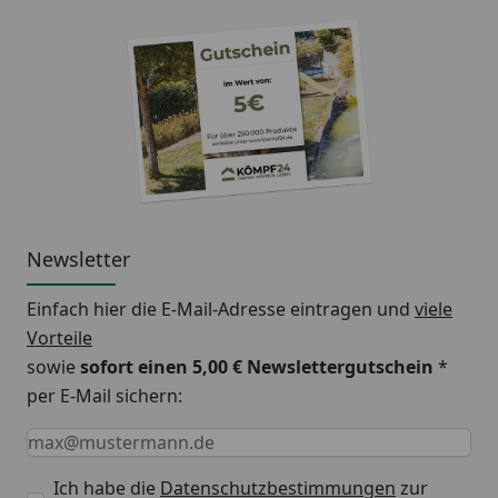
Newsletter
Einfach hier die E-Mail-Adresse eintragen und
viele
Vorteile
sowie
sofort einen 5,00 € Newslettergutschein
*
per E-Mail sichern:
Keine Eingabe erforderlich
Eingabe erforderlich
E-Mail *
Ich habe die
Datenschutzbestimmungen
zur