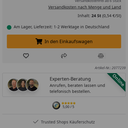
Versandkostenfrei ab 6 Stück
Versandkosten nach Menge und Land
Inhalt:
24 St
(0,54 €/St)
Am Lager, Lieferzeit: 1-2 Werktage in Deutschland
In den Einkaufswagen
In den Einkaufswagen legen
Produkt zur Wunschliste hinzufügen
Teilen
Produkt Ver
Artikel-Nr.: 2077239
Online
Experten-Beratung
Anrufen, beraten lassen und
telefonisch bestellen.
5,00
/ 5
Trusted Shops Käuferschutz