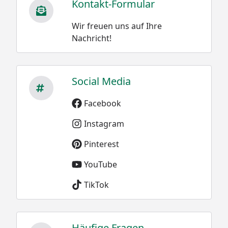
In Kombination mit dem Abluftventil reguliert das
Kontakt-Formular
Zuluftventil die Sauerstoffzufuhr. Hierdurch können
Wir freuen uns auf Ihre
Sie die Temperatur kontrollieren. Außerdem lässt sich
Nachricht!
die Asche über den Luftzufuhrregler leicht aus dem
EGG entfernen.
Social Media
Facebook
Instagram
Pinterest
YouTube
TikTok
Häufige Fragen