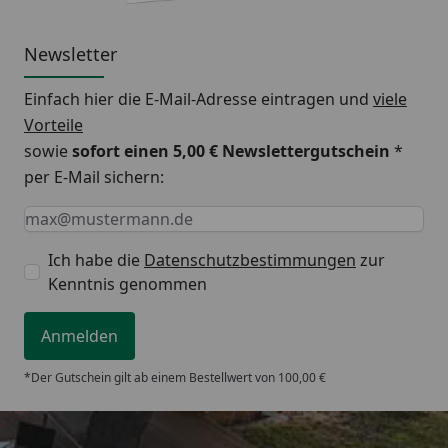
convEGGtor für Large
convEGGtor-Korb
Newsletter
2x Halbrunder Gusseisenrost
Einfach hier die E-Mail-Adresse eintragen und
viele
Vorteile
SO IST DAS BIG GREEN EGG AUFGEBAUT
sowie
sofort einen 5,00 € Newslettergutschein
*
per E-Mail sichern:
Zuverlässige Qualität & patentierte Keramik
Keine Eingabe erforderlich
Eingabe erforderlich
E-Mail *
Ich habe die
Datenschutzbestimmungen
zur
Kenntnis genommen
Anmelden
*Der Gutschein gilt ab einem Bestellwert von 100,00 €