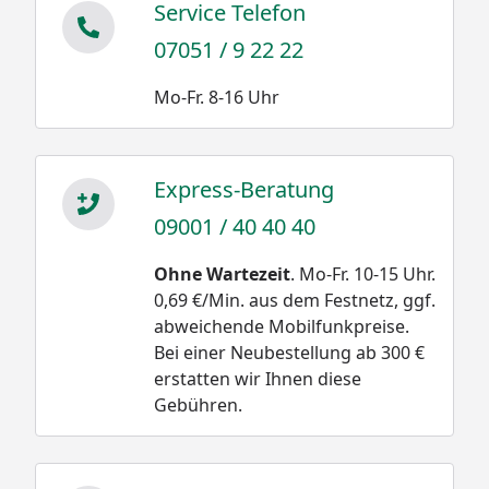
Service Telefon
Keramik-Brennkammer
07051 / 9 22 22
Durch die raffinierten Öffnungen im Korb sowie die
Abzugsöffnungen an der Unterseite entsteht - wenn
Mo-Fr. 8-16 Uhr
der Luftzufuhrregler und das Einstellungsrad
geöffnet sind- konstante und optimale
Heißluftzirkulation.
Express-Beratung
Kohlerost
09001 / 40 40 40
Durch die Öffnungen im Rost strömt die Luft nach
Ohne Wartezeit
. Mo-Fr. 10-15 Uhr.
oben, die Asche fällt in das Unterteil und lässt sich
0,69 €/Min. aus dem Festnetz, ggf.
über das Zuluftventil leicht entfernen.
abweichende Mobilfunkpreise.
Keramik-Basis
Bei einer Neubestellung ab 300 €
erstatten wir Ihnen diese
Hitzeisolierendes Unterteil aus Keramik, das außen
Gebühren.
mit einer doppelten Glasurschicht versehen ist.
Zuluftventil