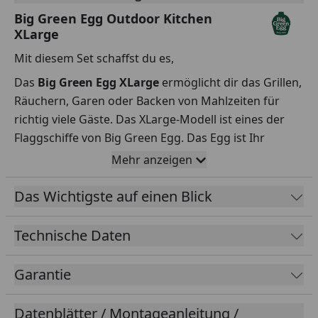
Big Green Egg Outdoor Kitchen
XLarge
Mit diesem Set schaffst du es,
Das
Big Green Egg XLarge
ermöglicht dir das Grillen,
Räuchern, Garen oder Backen von Mahlzeiten für
richtig viele Gäste. Das XLarge-Modell ist eines der
Flaggschiffe von Big Green Egg. Das Egg ist Ihr
Verbündeter, wenn Sie für große Verwandtschaft,
Mehr anzeigen
viele Freunde oder regelmäßig für große Gruppen
von Gästen grillen. Mit einer Kochfläche von 2.919
Das Wichtigste auf einen Blick
cm² lassen sich zeitgleich große Stücke Fleisch, Fisch
oder mehrere Pizzen garen. Rüsten Sie Ihren XLarge
Technische Daten
mit den verfügbaren Rosterhöhungen auf zwei oder
drei Grillebenen auf und kochen von nun an auf
Garantie
hohem Niveau. Der Edelstahlrost hat einen
Durchmesser von 61 cm und besitzt somit eine
Datenblätter / Montageanleitung /