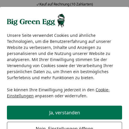
Kauf auf Rechnung (10 Zahlarten)
Alle Produkte
Mein Konto
Wunschl
Ein
5,00
/ 5
Suchen
Unsere Seite verwendet Cookies und ähnliche
Technologien, um die Benutzererfahrung auf unserer
EGGs
Big Green Egg Outdoor Kitchen XLarge
Website zu verbessern, Inhalte und Anzeigen zu
Startseite
personalisieren und die Nutzung unserer Website zu
Big Green Egg Outdoor Kitchen
analysieren. Mit Ihrer Einwilligung stimmen Sie der
XLarge
Verwendung von Cookies sowie der Verarbeitung Ihrer
persönlichen Daten zu, um Ihnen ein bestmögliches
Surferlebnis und mehr Funktionen zu bieten.
Sie können Ihre Einwilligung jederzeit in den
Cookie-
Einstellungen
anpassen oder widerrufen.
Ja, verstanden
Nein, Einstellungen öffnen