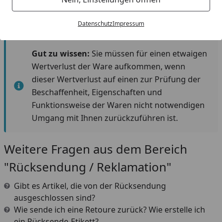
nicht, dass Schutzfolien und dergleichen entfernt
werden dürfen.
Datenschutz
Impressum
Gut zu wissen:
Sie müssen für einen etwaigen
Wertverlust der Ware aufkommen, wenn
dieser Wertverlust auf einen zur Prüfung der
Beschaffenheit, Eigenschaften und
Funktionsweise der Waren nicht notwendigen
Umgang mit Ihnen zurückzuführen ist.
Weitere Fragen aus dem Bereich
"Rücksendung / Reklamation"
Gibt es Artikel, die von der Rücksendung
ausgeschlossen sind?
Wie sende ich eine Retoure zurück? Wie erstelle ich
ein Rücksende-Etikett?