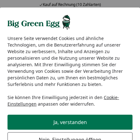
Kauf auf Rechnung (10 Zahlarten)
Alle Produkte
Mein Konto
Wunschl
Ein
5,00
/ 5
Suchen
Unsere Seite verwendet Cookies und ähnliche
Technologien, um die Benutzererfahrung auf unserer
Darf ich das Produkt testen, bevor ich es zurückschicke?
Website zu verbessern, Inhalte und Anzeigen zu
Startseite
personalisieren und die Nutzung unserer Website zu
Darf ich das Produkt testen, bevor
analysieren. Mit Ihrer Einwilligung stimmen Sie der
Verwendung von Cookies sowie der Verarbeitung Ihrer
ich es zurückschicke?
persönlichen Daten zu, um Ihnen ein bestmögliches
Surferlebnis und mehr Funktionen zu bieten.
Zur Prüfung der Beschaffenheit, der Eigenschaften und
der Funktionsweise Ihrer Ware dürfen Sie diese in
Sie können Ihre Einwilligung jederzeit in den
Cookie-
angemessenem Rahmen zu Hause testen. Das bedeutet,
Einstellungen
anpassen oder widerrufen.
die Verpackung kann geöffnet und das Produkt kann so
getestet und ausprobiert werden, wie Sie es bei einem
Ja, verstanden
Ausstellungsstück in einem Ladengeschäft auch machen
könnten. Die Prüfung der Ware beinhaltet beispielsweise
Nein, Einstellungen öffnen