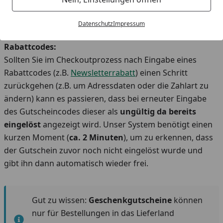
ein weiteres Mal bei einer Bestellung genutzt werden.
Datenschutz
Impressum
Wichtiger Hinweis - Newsletterrabatt / andere
Rabattcodes:
Sollten Sie im Checkoutprozess nach Eingabe eines
Rabattcodes (z.B.
Newsletterrabatt
) einen Schritt
zurückgehen (z.B. um Adressdaten oder die Zahlart zu
ändern) kann es passieren, dass bei erneuter Eingabe
des Gutscheincodes dieser als
ungültig da
bereits
eingelöst
angezeigt wird. Unser System benötigt einen
kurzen Moment (
ca. 2 Minuten
), um zu erkennen, dass
der Gutschein zuvor noch nicht eingelöst wurde und
gibt ihn dann automatisch wieder frei.
Gut zu wissen:
Geschenkgutscheine
können
nur für Bestellungen in das Lieferland