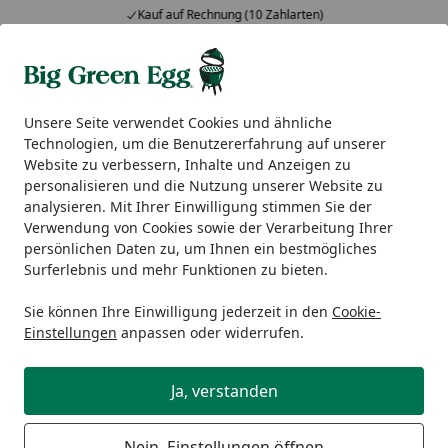
Kauf auf Rechnung (10 Zahlarten)
Alle Produkte
Mein Konto
Wunschl
Ein
5,00
/ 5
Suchen
Unsere Seite verwendet Cookies und ähnliche
Technologien, um die Benutzererfahrung auf unserer
Wie Gutschein einlösen?
Website zu verbessern, Inhalte und Anzeigen zu
Startseite
personalisieren und die Nutzung unserer Website zu
Wie kann ich einen Gutschein /
analysieren. Mit Ihrer Einwilligung stimmen Sie der
Verwendung von Cookies sowie der Verarbeitung Ihrer
Rabattcode einlösen?
persönlichen Daten zu, um Ihnen ein bestmögliches
Surferlebnis und mehr Funktionen zu bieten.
Wertgutschein:
Sie finden Ihren individuellen
Gutscheincode
auf Ihrem Gutschein. Diesen Code
Sie können Ihre Einwilligung jederzeit in den
Cookie-
können Sie während des Bestellvorgangs (im Checkout)
Einstellungen
anpassen oder widerrufen.
eingeben. Der entsprechende Betrag wird Ihrer
Rechnung
automatisch abgezogen
und der
Gutschein
Ja, verstanden
damit eingelöst
. Etwaige
Restbeträge
werden Ihnen
automatisch gutgeschrieben, der Gutschein kann dann
Nein, Einstellungen öffnen