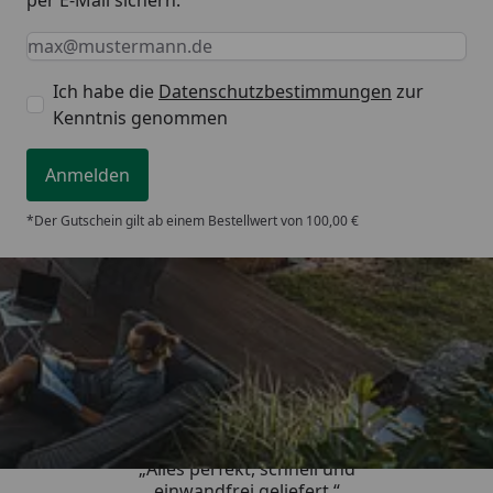
Keine Eingabe erforderlich
Eingabe erforderlich
E-Mail *
Ich habe die
Datenschutzbestimmungen
zur
Kenntnis genommen
Anmelden
*Der Gutschein gilt ab einem Bestellwert von 100,00 €
Trusted Shops
5,00
/ 5
„Alles perfekt, schnell und
einwandfrei geliefert.“