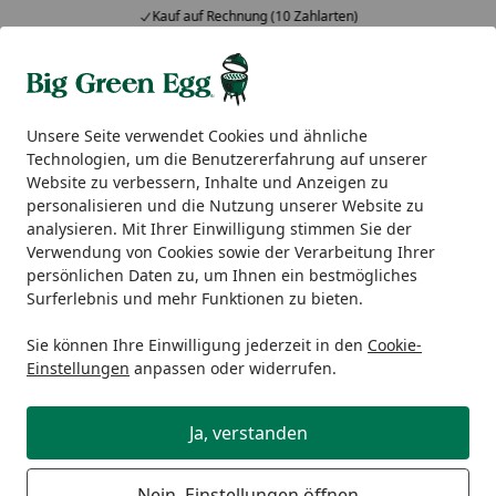
Kauf auf Rechnung (10 Zahlarten)
Alle Produkte
Mein Konto
Wunschl
Ein
5,00
/ 5
Suchen
Unsere Seite verwendet Cookies und ähnliche
Technologien, um die Benutzererfahrung auf unserer
Wie wird meine Bestellung geliefert?
Website zu verbessern, Inhalte und Anzeigen zu
Startseite
personalisieren und die Nutzung unserer Website zu
Wie wird meine Bestellung
analysieren. Mit Ihrer Einwilligung stimmen Sie der
Verwendung von Cookies sowie der Verarbeitung Ihrer
geliefert?
persönlichen Daten zu, um Ihnen ein bestmögliches
Surferlebnis und mehr Funktionen zu bieten.
Dies hängt vom Produkt, von seinem Volumen und
seinem Gewicht, ab.
Sie können Ihre Einwilligung jederzeit in den
Cookie-
Einstellungen
anpassen oder widerrufen.
Paket-Ware
Paket-Ware
wird über
DHL
,
DPD
oder
GLS
ausgeliefert.
Ja, verstanden
Sie können in der Regel Ihren bevorzugten
Versanddienstleister im Bestellprozess (Checkout) selbst
Nein, Einstellungen öffnen