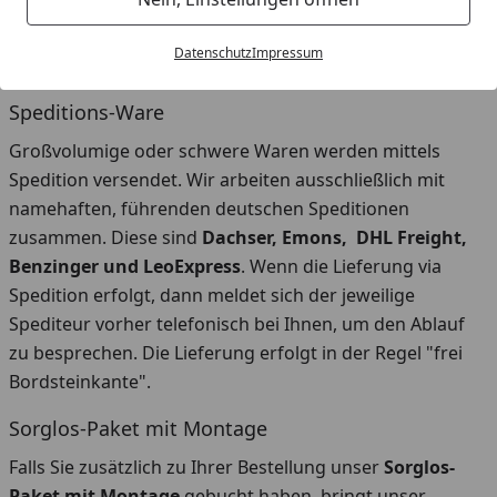
wählen. Bei bestimmten Konstellationen (zum Beispiel
Sperrgut, persönliche Übergabe etc.) kann die Auswahl
Datenschutz
Impressum
eingeschränkt sein.
Speditions-Ware
Großvolumige oder schwere Waren werden mittels
Spedition versendet. Wir arbeiten ausschließlich mit
namehaften, führenden deutschen Speditionen
zusammen. Diese sind
Dachser, Emons, DHL Freight,
Benzinger und LeoExpress
. Wenn die Lieferung via
Spedition erfolgt, dann meldet sich der jeweilige
Spediteur vorher telefonisch bei Ihnen, um den Ablauf
zu besprechen. Die Lieferung erfolgt in der Regel "frei
Bordsteinkante".
Sorglos-Paket mit Montage
Falls Sie zusätzlich zu Ihrer Bestellung unser
Sorglos-
Paket mit Montage
gebucht haben, bringt unser