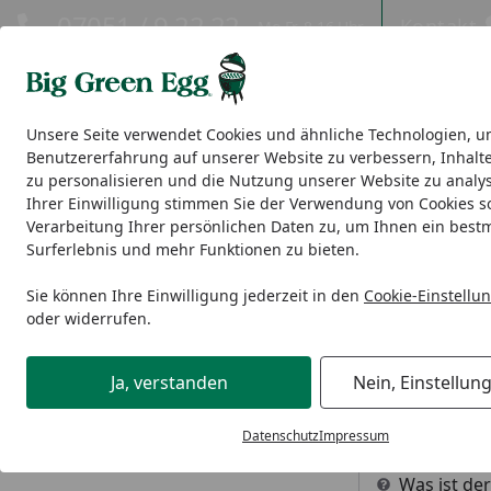
Hotline
07051 / 9 22 22
Kontakt
Mo-Fr. 8-16 Uhr
Kontakt
Eigene Montage-Teams
Unsere Seite verwendet Cookies und ähnliche Technologien, u
Benutzererfahrung auf unserer Website zu verbessern, Inhalt
EGGs
EGG Nest, Tische & Seitentische
Modulare EGG-Ou
zu personalisieren und die Nutzung unserer Website zu analys
Ihrer Einwilligung stimmen Sie der Verwendung von Cookies s
Verarbeitung Ihrer persönlichen Daten zu, um Ihnen ein best
Wo kann montiert werden?
Surferlebnis und mehr Funktionen zu bieten.
Startseite
Antworten zu den Themen
Wo kan
Sie können Ihre Einwilligung jederzeit in den
Cookie-Einstellu
oder widerrufen.
Bestellung
Wir montieren
Hier erfahre
Ja, verstanden
Nein, Einstellun
Bezahlung & Rechnung
Weitere 
Datenschutz
Impressum
Versand und Lieferung
Was ist de