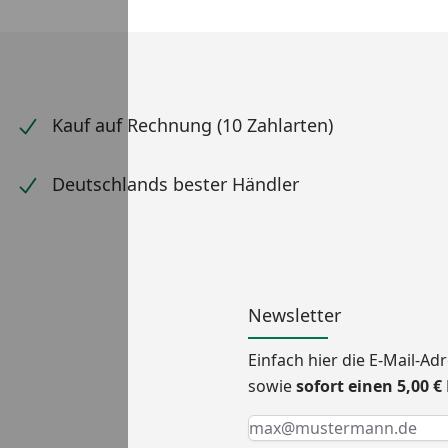
Kauf auf Rechnung (10 Zahlarten)
Deutschlands bester Händler
Newsletter
Einfach hier die E-Mail-A
sowie
sofort einen 5,00 
Keine Eingabe erforderlic
Eingabe erforderlich
E-Mail *