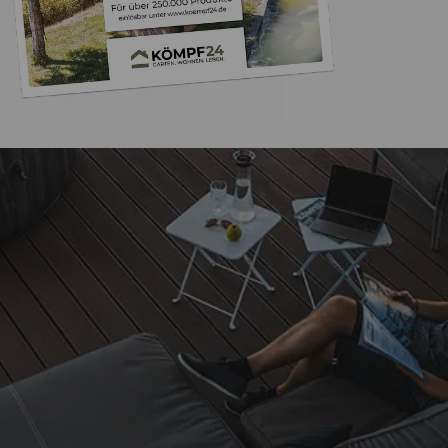
Trusted Shops
„Alles perfekt, s
einwandfrei gel
5,00
/ 5
12.04.202
Sehr gut
Auszeichnungen