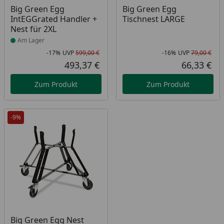
Produkt am Lager
Big Green Egg
Big Green Egg
IntEGGrated Handler +
Tischnest LARGE
Nest für 2XL
Am Lager
-17%
UVP
599,00 €
-16%
UVP
79,00 €
Rabatt in Prozent
Ursprünglicher Preis
Rab
Urs
493,37 €
66,33 €
Aktueller Preis
Akt
Zum Produkt
Zum Produkt
-9%
Big Green Egg Nest