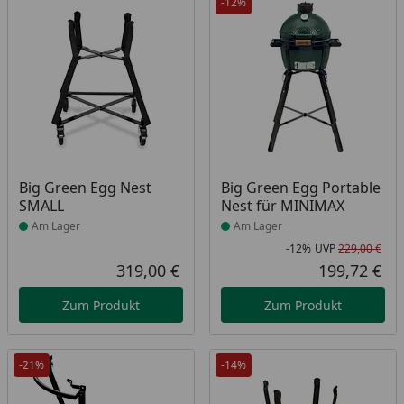
-12%
Produkt am Lager
Produkt am Lager
Big Green Egg Nest
Big Green Egg Portable
SMALL
Nest für MINIMAX
Am Lager
Am Lager
-12%
UVP
229,00 €
Rab
Urs
319,00 €
199,72 €
Aktueller Preis
Akt
Zum Produkt
Zum Produkt
-21%
-14%