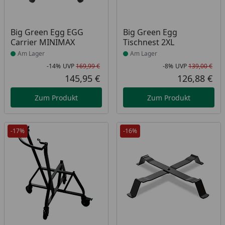
Produkt am Lager
Produkt am Lager
Big Green Egg EGG
Big Green Egg
Carrier MINIMAX
Tischnest 2XL
Am Lager
Am Lager
-14%
UVP
169,99 €
-8%
UVP
139,00 €
Rabatt in Prozent
Ursprünglicher Preis
Rab
Urs
145,95 €
126,88 €
Aktueller Preis
Akt
Zum Produkt
Zum Produkt
-17%
-16%