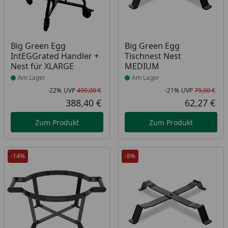
Produkt am Lager
Produkt am Lager
Big Green Egg
Big Green Egg
IntEGGrated Handler +
Tischnest Nest
Nest für XLARGE
MEDIUM
Am Lager
Am Lager
-22%
UVP
499,00 €
-21%
UVP
79,00 €
Rabatt in Prozent
Ursprünglicher Preis
Rab
Urs
388,40 €
62,27 €
Aktueller Preis
Akt
Zum Produkt
Zum Produkt
-14%
-8%