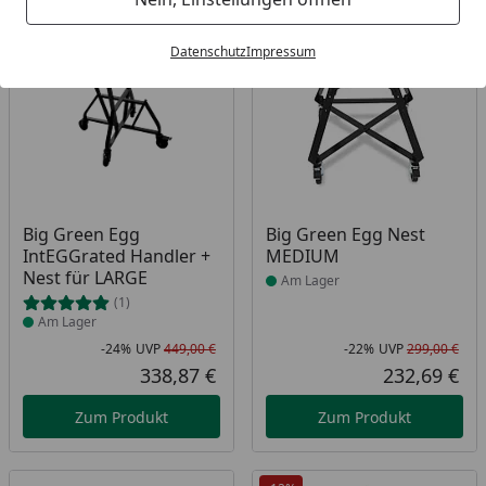
Bestseller
-24%
-22%
Datenschutz
Impressum
Produkt am Lager
Produkt am Lager
Big Green Egg
Big Green Egg Nest
IntEGGrated Handler +
MEDIUM
Nest für LARGE
Am Lager
(1)
Am Lager
-24%
UVP
449,00 €
-22%
UVP
299,00 €
Rabatt in Prozent
Ursprünglicher Preis
Rab
Urs
338,87 €
232,69 €
Aktueller Preis
Akt
Zum Produkt
Zum Produkt