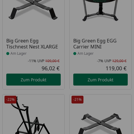
Produkt am Lager
Produkt am Lager
Big Green Egg
Big Green Egg EGG
Tischnest Nest XLARGE
Carrier MINI
Am Lager
Am Lager
-11%
UVP
109,00 €
-7%
UVP
129,00 €
Rabatt in Prozent
Ursprünglicher Preis
Rab
Urs
96,02 €
119,00 €
Aktueller Preis
Akt
Zum Produkt
Zum Produkt
-22%
-21%