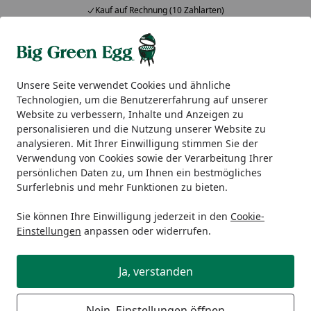
Kauf auf Rechnung (10 Zahlarten)
Alle Produkte
Mein Konto
Wunschl
Ein
5,00
/ 5
Suchen
Unsere Seite verwendet Cookies und ähnliche
Technologien, um die Benutzererfahrung auf unserer
EGG Nest, Tische & Seitentische
EGG Nest
Website zu verbessern, Inhalte und Anzeigen zu
Startseite
personalisieren und die Nutzung unserer Website zu
EGG Nest
analysieren. Mit Ihrer Einwilligung stimmen Sie der
Verwendung von Cookies sowie der Verarbeitung Ihrer
persönlichen Daten zu, um Ihnen ein bestmögliches
Ihre Artikelübersicht
Surferlebnis und mehr Funktionen zu bieten.
Sie können Ihre Einwilligung jederzeit in den
Cookie-
Kategorien
Einstellungen
anpassen oder widerrufen.
Filter / Sortierung
Ja, verstanden
15
Artikel gefunden
Nein, Einstellungen öffnen