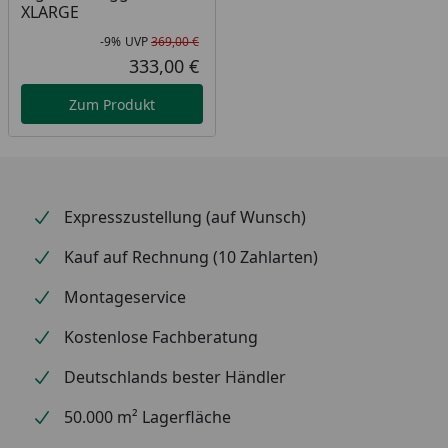
XLARGE
-9%
UVP
369,00 €
Rabatt in Prozent
Ursprünglicher Preis
333,00 €
Aktueller Preis
Zum Produkt
Expresszustellung (auf Wunsch)
Kauf auf Rechnung (10 Zahlarten)
Montageservice
Kostenlose Fachberatung
Deutschlands bester Händler
50.000 m² Lagerfläche