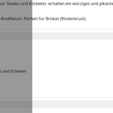
t. Steaks und Koteletts -erhalten ein würziges und pikant
Rindfleisch. Perfekt für Brisket (Rinderbrust).
ld und Schwein