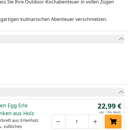
dass Sie Ihre Outdoor-Kochabenteuer in vollen Zügen
zigartigen kulinarischen Abenteuer verschmelzen.
22,99 €
en Egg Erle
anken aus Holz
inkl. 19% MwSt.
brett aus Erlenholz
Produktmenge um eins verringe
Produktmenge manuell
Produktmenge 
In den 
s, süßliches