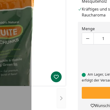
Mesquiteholz
Kräftiges und 
Raucharoma
Menge
Produktmen
Pro
Am Lager, Lie
Produkt zur Wunschliste hi
erfolgt der Vers
Nächstes Bild anzeigen
Wunschl
Pro