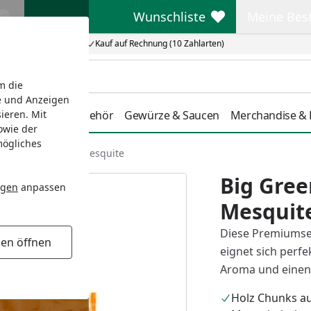
Wunschliste
Meine Bes
Wunschliste
Meine Beste
Kauf auf Rechnung (10 Zahlarten)
m die
e und Anzeigen
tdoorküche
Zubehör
Gewürze & Saucen
Merchandise & L
ieren. Mit
owie der
mögliches
 Egg Holz Chunks Mesquite
Big Gree
ngen
anpassen
Mesquit
Diese Premiumser
gen öffnen
eignet sich perf
Aroma und einen
Holz Chunks a