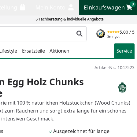
0
tellung
Mein Konto
Einkaufswagen
llung
Mein Konto
Einkaufswagen
Fachberatung & individuelle Angebote
5,00
/ 5
Produkt suchen
Sehr gut
ifestyle
Ersatzteile
Aktionen
Service
Artikel-Nr.:
1047523
n Egg Holz Chunks
e
ie mit 100 % natürlichen Holzstückchen (Wood Chunks)
ekt zum Räuchern und sorgt extra lange für ein schönes
 intensiven Geschmack.
us
Ausgezeichnet für lange