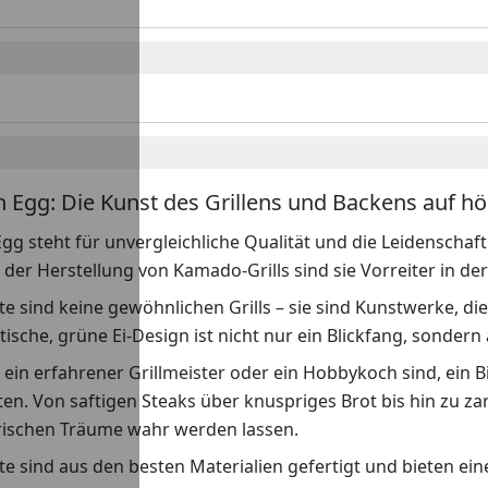
n Egg: Die Kunst des Grillens und Backens auf h
gg steht für unvergleichliche Qualität und die Leidenschaft 
n der Herstellung von Kamado-Grills sind sie Vorreiter in 
e sind keine gewöhnlichen Grills – sie sind Kunstwerke, di
tische, grüne Ei-Design ist nicht nur ein Blickfang, sondern
e ein erfahrener Grillmeister oder ein Hobbykoch sind, ein 
en. Von saftigen Steaks über knuspriges Brot bis hin zu z
arischen Träume wahr werden lassen.
e sind aus den besten Materialien gefertigt und bieten ei