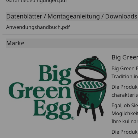
Garantiebedingungen.pdf
Datenblätter / Montageanleitung / Downloads
Anwendungshandbuch.pdf
Marke
Big Gree
Big Green E
Tradition i
Die Produkt
charakteris
Egal, ob Si
Möglichkeit
Ihre kulin
Die Produkt