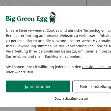
Hotline
07051 / 9 22 22
Kontakt
Mo-Fr. 8-16 Uhr
Kontakt
Eigene Montage-Teams
Unsere Seite verwendet Cookies und ähnliche Technologien, u
Benutzererfahrung auf unserer Website zu verbessern, Inhalt
EGGs
EGG Nest, Tische & Seitentische
Modulare EGG-Ou
zu personalisieren und die Nutzung unserer Website zu analys
Ihrer Einwilligung stimmen Sie der Verwendung von Cookies s
Verarbeitung Ihrer persönlichen Daten zu, um Ihnen ein best
Big Green Egg Zubehör
Kohle & Räucherholz
Big Green
Surferlebnis und mehr Funktionen zu bieten.
Startseite
Sie können Ihre Einwilligung jederzeit in den
Cookie-Einstellu
oder widerrufen.
Ja, verstanden
Nein, Einstellun
Datenschutz
Impressum