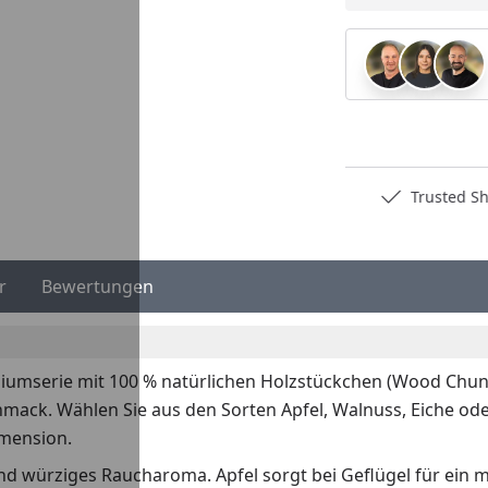
Deutschlands bester Händler
Trusted Shops Kä
r
Bewertungen
miumserie mit 100 % natürlichen Holzstückchen (Wood Chunk
mack. Wählen Sie aus den Sorten Apfel, Walnuss, Eiche ode
mension.
und würziges Raucharoma. Apfel sorgt bei Geflügel für ein 