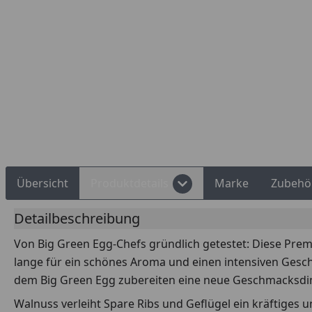
ngskauf
Montageservice
Übersicht
Produktdetails
Marke
Zubehö
Detailbeschreibung
Von Big Green Egg-Chefs gründlich getestet: Diese Pre
lange für ein schönes Aroma und einen intensiven Gesch
dem Big Green Egg zubereiten eine neue Geschmacksdi
Walnuss verleiht Spare Ribs und Geflügel ein kräftiges 