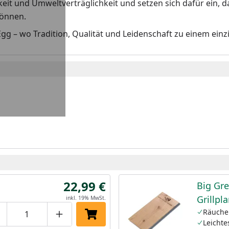
eit und Umweltverträglichkeit und setzen sich dafür ein, 
önnen.
gg – wo Tradition, Qualität und Leidenschaft zu einem ein
22,99 €
Big Gre
Grillpl
inkl. 19% MwSt.
Räucher
roduktmenge um eins verringern
Produktmenge manuell eingeben
Produktmenge um eins erhöhen
In den Einkaufswagen legen
Leichte