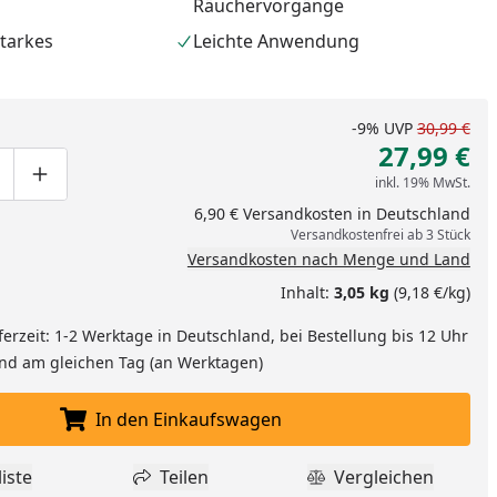
Räuchervorgänge
starkes
Leichte Anwendung
-9%
UVP
30,99 €
27,99 €
inkl. 19% MwSt.
ge um eins verringern
duktmenge manuell eingeben
Produktmenge um eins erhöhen
6,90 € Versandkosten in Deutschland
Versandkostenfrei ab 3 Stück
Versandkosten nach Menge und Land
Inhalt:
3,05 kg
(9,18 €/kg)
ferzeit: 1-2 Werktage in Deutschland, bei Bestellung bis 12 Uhr
nzufügen
and am gleichen Tag (an Werktagen)
In den Einkaufswagen
In den Einkaufswagen legen
iste
Teilen
Vergleichen
dukt zur Wunschliste hinzufügen
Teilen
Produkt Vergle