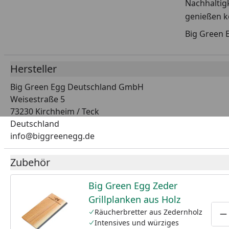
Nachhaltigk
genießen k
Big Green E
Hersteller
Big Green Egg Deutschland GmbH
Weisestraße 5
73230 Kirchheim / Teck
Deutschland
info@biggreenegg.de
Zubehör
Big Green Egg Zeder
Grillplanken aus Holz
Räucherbretter aus Zedernholz
P
Intensives und würziges