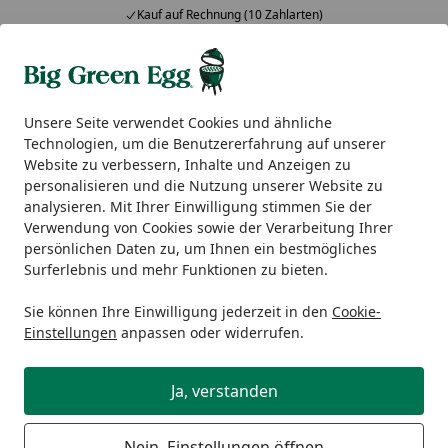
Kauf auf Rechnung (10 Zahlarten)
Alle Produkte
Mein Konto
Wunschl
Ein
5,00
/ 5
Suchen
Unsere Seite verwendet Cookies und ähnliche
Technologien, um die Benutzererfahrung auf unserer
Big Green Egg Zubehör
Kohle & Räucherholz
Big Green
Website zu verbessern, Inhalte und Anzeigen zu
Startseite
personalisieren und die Nutzung unserer Website zu
Big Green Egg Holzchips Apple
analysieren. Mit Ihrer Einwilligung stimmen Sie der
Verwendung von Cookies sowie der Verarbeitung Ihrer
persönlichen Daten zu, um Ihnen ein bestmögliches
Surferlebnis und mehr Funktionen zu bieten.
Sie können Ihre Einwilligung jederzeit in den
Cookie-
Einstellungen
anpassen oder widerrufen.
Ja, verstanden
Nein, Einstellungen öffnen