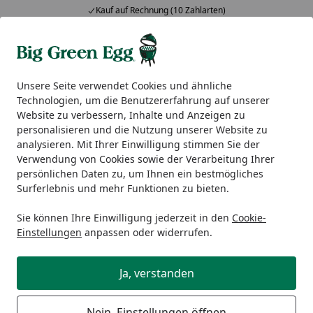
Kauf auf Rechnung (10 Zahlarten)
Alle Produkte
Mein Konto
Wunschl
Ein
5,00
/ 5
Suchen
Unsere Seite verwendet Cookies und ähnliche
Technologien, um die Benutzererfahrung auf unserer
Big Green Egg Zubehör
Kohle & Räucherholz
Big Green 
Website zu verbessern, Inhalte und Anzeigen zu
Startseite
personalisieren und die Nutzung unserer Website zu
Big Green Egg Holzchips Hickory
analysieren. Mit Ihrer Einwilligung stimmen Sie der
Verwendung von Cookies sowie der Verarbeitung Ihrer
persönlichen Daten zu, um Ihnen ein bestmögliches
Surferlebnis und mehr Funktionen zu bieten.
Sie können Ihre Einwilligung jederzeit in den
Cookie-
Einstellungen
anpassen oder widerrufen.
Ja, verstanden
Nein, Einstellungen öffnen