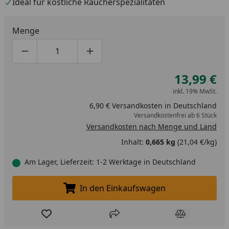
Ideal für köstliche Räucherspezialitäten
Menge
Produktmenge um eins verringern
Produktmenge manuell eingeben
Produktmenge um eins erhöhen
13,99 €
inkl. 19% MwSt.
6,90 € Versandkosten in Deutschland
Versandkostenfrei ab 6 Stück
Versandkosten nach Menge und Land
Inhalt:
0,665 kg
(21,04 €/kg)
Am Lager, Lieferzeit: 1-2 Werktage in Deutschland
In den Einkaufswagen
In den Einkaufswagen legen
Produkt zur Wunschliste hinzufügen
Teilen
Produkt Ver