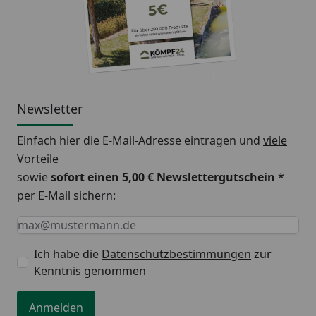
Newsletter
Einfach hier die E-Mail-Adresse eintragen und
viele
Vorteile
sowie
sofort einen 5,00 € Newslettergutschein
*
per E-Mail sichern:
Keine Eingabe erforderlich
Eingabe erforderlich
E-Mail *
Ich habe die
Datenschutzbestimmungen
zur
Kenntnis genommen
Anmelden