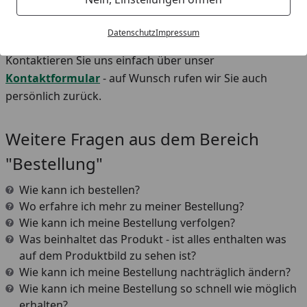
Unser persönlicher Kundenservice
Datenschutz
Impressum
Sie haben dennoch Fragen zu Ihrer Bestellung?
Kontaktieren Sie uns einfach über unser
Kontaktformular
- auf Wunsch rufen wir Sie auch
persönlich zurück.
Weitere Fragen aus dem Bereich
"Bestellung"
Wie kann ich bestellen?
Wo erfahre ich mehr zu meiner Bestellung?
Wie kann ich meine Bestellung verfolgen?
Was beinhaltet das Produkt - ist alles enthalten was
auf dem Produktbild zu sehen ist?
Wie kann ich meine Bestellung nachträglich ändern?
Wie kann ich meine Bestellung so schnell wie möglich
erhalten?