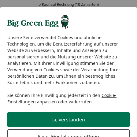
Kauf auf Rechnung (10 Zahlarten)
Alle Produkte
Mein Konto
Wunschl
Ein
5,00
/ 5
Suchen
Unsere Seite verwendet Cookies und ähnliche
Technologien, um die Benutzererfahrung auf unserer
Hilfe bei der Bestellung
Website zu verbessern, Inhalte und Anzeigen zu
Startseite
personalisieren und die Nutzung unserer Website zu
Wo bekomme ich Hilfe bei der
analysieren. Mit Ihrer Einwilligung stimmen Sie der
Verwendung von Cookies sowie der Verarbeitung Ihrer
Bestellung?
persönlichen Daten zu, um Ihnen ein bestmögliches
Surferlebnis und mehr Funktionen zu bieten.
Etwas hakt und Sie kommen nicht weiter?
Kein Problem - wenden Sie sich einfach an unseren
Sie können Ihre Einwilligung jederzeit in den
Cookie-
freundlichen Kundenservice. Unsere Fachberater helfen
Einstellungen
anpassen oder widerrufen.
Ihnen persönlich weiter.
Ja, verstanden
Nein, Einstellungen öffnen