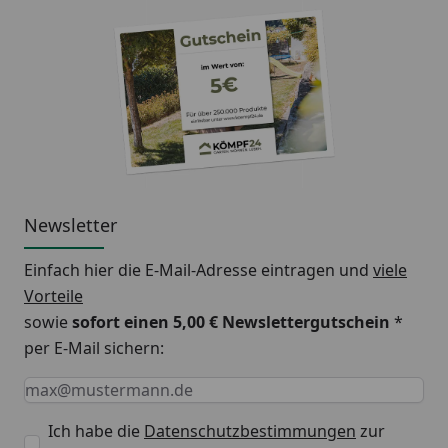
Newsletter
Einfach hier die E-Mail-Adresse eintragen und
viele
Vorteile
sowie
sofort einen 5,00 € Newslettergutschein
*
per E-Mail sichern:
Keine Eingabe erforderlich
Eingabe erforderlich
E-Mail *
Ich habe die
Datenschutzbestimmungen
zur