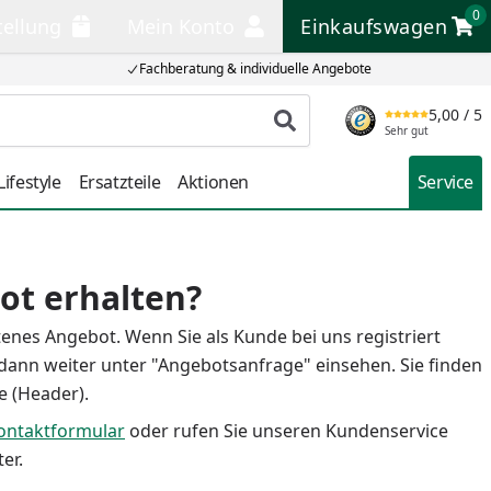
0
tellung
Mein Konto
Einkaufswagen
llung
Mein Konto
Einkaufswagen
Fachberatung & individuelle Angebote
5,00
/ 5
Produkt suchen
Sehr gut
ifestyle
Ersatzteile
Aktionen
Service
ot erhalten?
tenes Angebot. Wenn Sie als Kunde bei uns registriert
dann weiter unter "Angebotsanfrage" einsehen. Sie finden
e (Header).
ontaktformular
oder rufen Sie unseren Kundenservice
er.