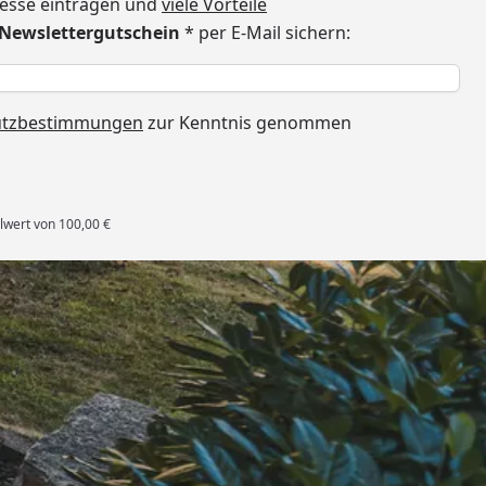
dresse eintragen und
viele Vorteile
€ Newslettergutschein
* per E-Mail sichern:
h
utzbestimmungen
zur Kenntnis genommen
lwert von 100,00 €