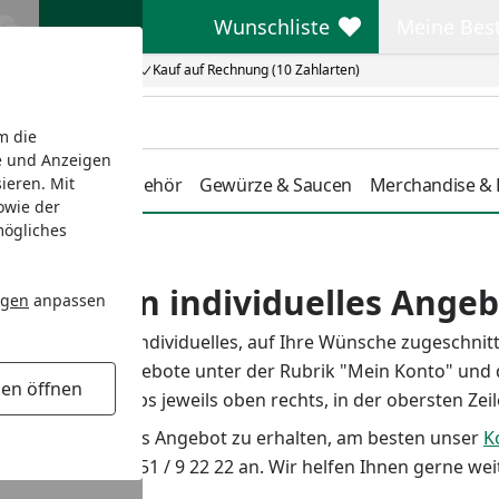
Wunschliste
Meine Bes
Wunschliste
Meine Beste
Kauf auf Rechnung (10 Zahlarten)
m die
e und Anzeigen
tdoorküche
Zubehör
Gewürze & Saucen
Merchandise & L
ieren. Mit
owie der
mögliches
nn ich ein individuelles Angeb
ngen
anpassen
 Ihnen gerne ein individuelles, auf Ihre Wünsche zugeschnit
nnen Sie alle Angebote unter der Rubrik "Mein Konto" und 
gen öffnen
in den Onlineshops jeweils oben rechts, in der obersten Zeil
m ein individuelles Angebot zu erhalten, am besten unser
K
efonnummer 07051 / 9 22 22 an. Wir helfen Ihnen gerne weit