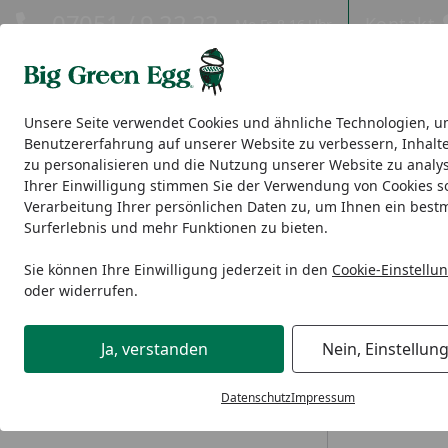
Hotline
07051 / 9 22 22
Kontakt
Mo-Fr. 8-16 Uhr
Kontakt
Eigene Montage-Teams
Unsere Seite verwendet Cookies und ähnliche Technologien, u
Benutzererfahrung auf unserer Website zu verbessern, Inhalt
EGGs
EGG Nest, Tische & Seitentische
Modulare EGG-Ou
zu personalisieren und die Nutzung unserer Website zu analys
Ihrer Einwilligung stimmen Sie der Verwendung von Cookies s
Verarbeitung Ihrer persönlichen Daten zu, um Ihnen ein best
Individuelles Angebot
Surferlebnis und mehr Funktionen zu bieten.
Startseite
Antworten zu den Themen
Wie ka
Sie können Ihre Einwilligung jederzeit in den
Cookie-Einstellu
oder widerrufen.
Bestellung
Wir erstellen
sind, dann kö
Ja, verstanden
Nein, Einstellun
diese Rubrik 
Bezahlung & Rechnung
Nutzen Sie, u
Datenschutz
Impressum
Versand und Lieferung
unter der Tel