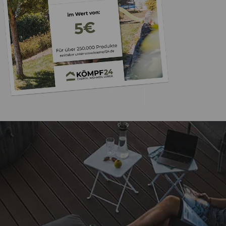
Trusted Shops
„Alles perfekt, s
einwandfrei gel
5,00
/ 5
12.04.202
Sehr gut