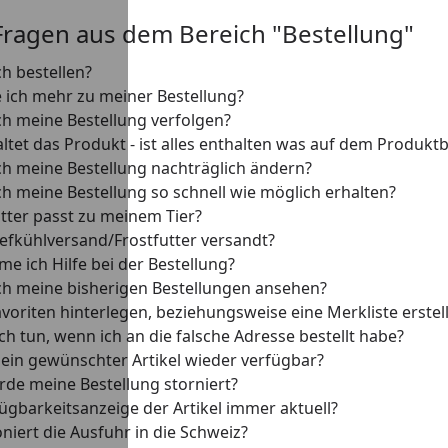
Fragen aus dem Bereich "Bestellung"
ch bestellen?
 ich mehr zu meiner Bestellung?
ch meine Bestellung verfolgen?
tet das Produkt - ist alles enthalten was auf dem Produktbi
ch meine Bestellung nachträglich ändern?
ch meine Bestellung so schnell wie möglich erhalten?
tter passt zu meinem Tier?
iefkühlversand/Frostfutter versandt?
 ich Hilfe bei der Bestellung?
ch meine bisherigen Bestellungen ansehen?
avoriten hinterlegen, beziehungsweise eine Merkliste erstel
h tun, wenn ich an die falsche Adresse bestellt habe?
ein gewünschter Artikel wieder verfügbar?
e meine Bestellung storniert?
fügbarkeitsanzeige der Artikel immer aktuell?
niert die Ausfuhr in die Schweiz?